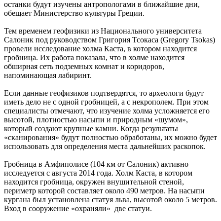
останки будут изучены антропологами в ближайшие дни,
обещает Министерство культуры Греции.
Тем временем геофизики из Национального университета
Салоник под руководством Григория Тсокаса (Gregory Tsokas)
провели исследование холма Каста, в котором находится
гробница. Их работа показала, что в холме находится
обширная сеть подземных комнат и коридоров,
напоминающая лабиринт.
Если данные геофизиков подтвердятся, то археологи будут
иметь дело не с одной гробницей, а с некрополем. При этом
специалисты отмечают, что изучение холма усложняется его
высотой, плотностью насыпи и природным «шумом»,
который создают крупные камни. Когда результаты
«сканирования» будут полностью обработаны, их можно будет
использовать для определения места дальнейших раскопок.
Гробница в Амфиполисе (104 км от Салоник) активно
исследуется с августа 2014 года. Холм Каста, в котором
находится гробница, окружен внушительной стеной,
периметр которой составляет около 490 метров. На насыпи
кургана был установлена статуя льва, высотой около 5 метров.
Вход в сооружение «охраняли» две статуи.