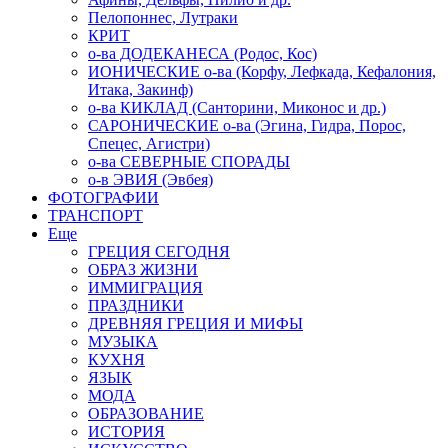
Пелопоннес, Лутраки
КРИТ
о-ва ДОДЕКАНЕСА (Родос, Кос)
ИОНИЧЕСКИЕ о-ва (Корфу, Лефкада, Кефалония,
Итака, Закинф)
о-ва КИКЛАД (Санторини, Миконос и др.)
САРОНИЧЕСКИЕ о-ва (Эгина, Гидра, Порос,
Спецес, Агистри)
о-ва СЕВЕРНЫЕ СПОРАДЫ
о-в ЭВИЯ (Эвбея)
ФОТОГРАФИИ
ТРАНСПОРТ
Еще
ГРЕЦИЯ СЕГОДНЯ
ОБРАЗ ЖИЗНИ
ИММИГРАЦИЯ
ПРАЗДНИКИ
ДРЕВНЯЯ ГРЕЦИЯ И МИФЫ
МУЗЫКА
КУХНЯ
ЯЗЫК
МОДА
ОБРАЗОВАНИЕ
ИСТОРИЯ