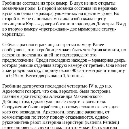
Гробница состояла из трёх камер. В двух из них открыты
мозаичные полы. В первой мозаика состояла из неровных
кусочков белого мрамора, уложенных на красном фоне. Во
второй камере напольная мозаика изображала сцену
похищения Коры – дочери богини плодородия Деметры. Вход
во вторую камеру «преграждали» две мраморные статуи-
кариатиды.
Сейчас археологи расчищают третью камеру. Ранее
сообщалось, что в гробнице может быть четвёртая комната, но
раскопки последних дней не подтверждают это
предположение. Среди последних находок – мраморная дверь,
которая раньше отделяла вторую камеру от третьей. Она имеет
2-метровую высоту, ширину около 90 сантиметров и толщину
– в 0,15 см. Весит дверь около 1,5 тонны.
Гробница датируется последней четвертью IV в. до н.э.
Археологи говорят, что она, вероятно, была построена
главным архитектором Александра Македонского –
Дейнократом, однако уже после смерти завоевателя.
Сооружение было ограблено, поэтому сложно сказать, для
кого его возводили. Археологи, ведущие раскопки, от
комментариев по этому поводу отказываются, однако
руководитель работ Катерина Перистери (Katerina Peristeri)
ранее опровергла слухи о том, что это может быть могила