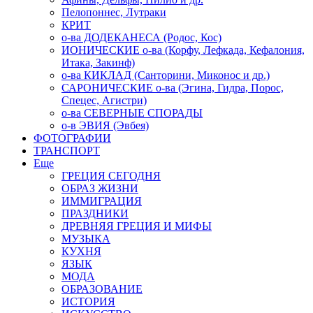
Пелопоннес, Лутраки
КРИТ
о-ва ДОДЕКАНЕСА (Родос, Кос)
ИОНИЧЕСКИЕ о-ва (Корфу, Лефкада, Кефалония,
Итака, Закинф)
о-ва КИКЛАД (Санторини, Миконос и др.)
САРОНИЧЕСКИЕ о-ва (Эгина, Гидра, Порос,
Спецес, Агистри)
о-ва СЕВЕРНЫЕ СПОРАДЫ
о-в ЭВИЯ (Эвбея)
ФОТОГРАФИИ
ТРАНСПОРТ
Еще
ГРЕЦИЯ СЕГОДНЯ
ОБРАЗ ЖИЗНИ
ИММИГРАЦИЯ
ПРАЗДНИКИ
ДРЕВНЯЯ ГРЕЦИЯ И МИФЫ
МУЗЫКА
КУХНЯ
ЯЗЫК
МОДА
ОБРАЗОВАНИЕ
ИСТОРИЯ