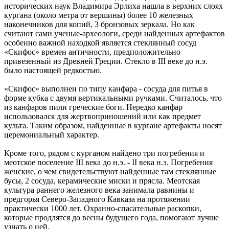
исторических наук Владимира Эрлиха нашла в верхних слоях
кургана (около метра от вершины) более 10 железных
наконечников для копий, 3 бронзовых зеркала. Но как
считают сами ученые-археологи, среди найденных артефактов
особенно важной находкой является стеклянный сосуд
«Скифос» времен античности, предположительно
привезенный из Древней Греции. Стекло в III веке до н.э.
было настоящей редкостью.
«Скифос» выполнен по типу канфара - сосуда для питья в
форме кубка с двумя вертикальными ручками. Считалось, что
из канфаров пили греческие боги. Нередко канфар
использовался для жертвоприношений или как предмет
культа. Таким образом, найденные в кургане артефакты носят
церемониальный характер.
Кроме того, рядом с курганом найдено три погребения и
меотское поселение III века до н.э. - II века н.э. Погребения
женские, о чем свидетельствуют найденные там стеклянные
бусы, 2 сосуда, керамические миски и прясла. Меотская
культура раннего железного века занимала равнины и
предгорья Северо-Западного Кавказа на протяжении
практически 1000 лет. Охранно-спасательные раскопки,
которые продлятся до весны будущего года, помогают лучше
узнать о ней.