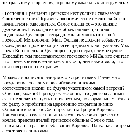
театральному творчеству, игре на музыкальных инструментах.
«Господин Президент Греческой Республики! Уважаемый
Соотечественник! Кризисы экономические имеют свойство
начинаться и завершаться. Самое страшное – это кризис
духовности. Несмотря на все объективные причины,
поддержка Диаспоре всегда должна исходить от нашей
греческой Метрополии. Мать Эллада не должна забывать о
своих детях, проживающих за ее пределами, на чужбине. Мы,
греки Континента и Диаспоры – одно неразделимое целое.
Передайте тем представителям греческого МИДа, кто считает,
что греческое население здесь, в Сочи, ничтожно мало, что
они совершенно не правы».
Можно ли написать репортаж о встрече главы Греческого
государства со своими российско-сочинскими
соотечественниками, не будучи участником самой встречи?
Отвечаю, можно! При одном условии, что для тебя данный
факт не является, пусть и интересным, но формальным. Узнав
по факту о прибытии на церемонию открытия зимних
Олимпийских игр в Сочи президента Греции Каролоса
Папулиаса, сразу же попытался узнать у своих греческих
коллег, представителей греческой общины Сочи о том,
вписана ли в график пребывания Каролоса Папулиаса встреча
с соотечественниками.