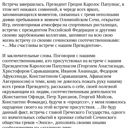
Встреча завершилась. Президент Греции Каролос Папулиас, в
этом нет никаких сомнений, в череде всех ярких,
запоминающихся моментов, связанных с тремя неполными
днями пребывания в зимнем Олимпийском Сочи, открытие
Игр, неповторимая атмосфера на спортивных ристалищах,
встречи с президентом Российской Федерации и другими
своими зарубежными коллегами, запомнит на всю свою
жизнь встречу со своими сочинскими соотечественниками:
«…Мы счастливы встрече с нашим Президентом».
И заключительные слова. Поговорив с нашими
соотечественниками, кто присутствовал на встрече с нашим
Президентом Каролосом Папулиасом (Георгием Анастасиади,
Христофором Саракашишем, Иваном Ананиади, Федором
Афуксениди, Константином Саракашишем, Афанасием
Авгериносом) и теми, кому не довелось пожать руку нашему
всех греков Президенту, рассказать о себе, своей полезной
окружающим их людям, соотечественникам деятельности
(Константин Офлиди, Петр Хрисанов, Георгий Мойсов,
Константин Фомаиди), будучи в «процессе», у меня появилось
ощущение своего на этой встрече присутствия. …Не буду
данный факт, встреча с главой Греческого Государства, одного
из значительных событий в хронике событий Сочинского
общества греков «Эноси», дополнять своими иными
соображениями на «заданную тему.