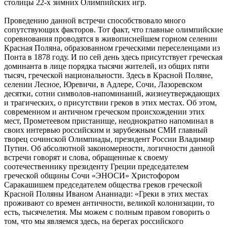
столицы 22-х зимних Олимпийских игр.
Проведению данной встречи способствовало много
сопутствующих факторов. Тот факт, что главные олимпийские
соревнования проводятся в живописнейшем горном селении
Красная Поляна, образованном греческими переселенцами из
Понта в 1878 году. И по сей день здесь присутствует греческая
доминанта в лице порядка тысячи жителей, из общих пяти
тысяч, греческой национальности. Здесь в Красной Поляне,
селении Лесное, Юревичи, в Адлере, Сочи, Лазоревском
десятки, сотни символов-напоминаний, жизнеутверждающих
и трагических, о присутствии греков в этих местах. Об этом,
современном и античном греческом происхождении этих
мест, Прометеевом пристанище, неоднократно напоминал в
своих интервью российским и зарубежным СМИ главный
творец сочинской Олимпиады, президент России Владимир
Путин. Об абсолютной закономерности, логичности данной
встречи говорят и слова, обращенные к своему
соотечественнику президенту Греции председателем
греческой общины Сочи «ЭНОСИ» Христофором
Саракашишем председателем общества греков греческой
Красной Поляны Иваном Ананиади: «Греки в этих местах
проживают со времен античности, великой колонизации, то
есть, тысячелетия. Мы можем с полным правом говорить о
том, что мы являемся здесь, на берегах российского