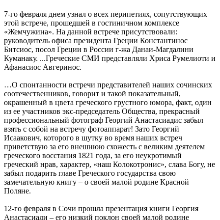
7-го февраля днем узнал о всех перипетиях, сопутствующих
этой встрече, прошедшей в гостиничном комплексе
«Жемчужина». На данной встрече присутствовали:
руководитель офиса президента Греции Константинос
Битсиос, посол Греции в России г-жа Данаи-Магдалини
Куманаку. ...Греческие СМИ представляли Хриса Румелиоти и
Афанасиос Авгеринос.
…О спонтанности встречи представителей наших сочинских
соотечественников, говорит и такой показательный,
окрашенный в цвета греческого грустного юмора, факт, один
из ее участников экс-председатель Общества, прекрасный
профессиональный фотограф Георгий Анастасиадис забыл
взять с собой на встречу фотоаппарат! Зато Георгий
Исаакович, которого в шутку во время наших встреч
приветствую за его внешнюю схожесть с великим деятелем
греческого восстания 1821 года, за его неукротимый
греческий нрав, характер, «наш Колокотронис», слава Богу, не
забыл подарить главе Греческого государства свою
замечательную книгу – о своей малой родине Красной
Поляне.
12-го февраля в Сочи прошла презентация книги Георгия
Анастасиади – его низкий поклон своей малой родине