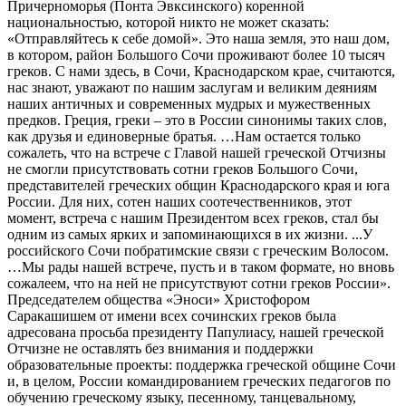
Причерноморья (Понта Эвксинского) коренной
национальностью, которой никто не может сказать:
«Отправляйтесь к себе домой». Это наша земля, это наш дом,
в котором, район Большого Сочи проживают более 10 тысяч
греков. С нами здесь, в Сочи, Краснодарском крае, считаются,
нас знают, уважают по нашим заслугам и великим деяниям
наших античных и современных мудрых и мужественных
предков. Греция, греки – это в России синонимы таких слов,
как друзья и единоверные братья. …Нам остается только
сожалеть, что на встрече с Главой нашей греческой Отчизны
не смогли присутствовать сотни греков Большого Сочи,
представителей греческих общин Краснодарского края и юга
России. Для них, сотен наших соотечественников, этот
момент, встреча с нашим Президентом всех греков, стал бы
одним из самых ярких и запоминающихся в их жизни. ...У
российского Сочи побратимские связи с греческим Волосом.
…Мы рады нашей встрече, пусть и в таком формате, но вновь
сожалеем, что на ней не присутствуют сотни греков России».
Председателем общества «Эноси» Христофором
Саракашишем от имени всех сочинских греков была
адресована просьба президенту Папулиасу, нашей греческой
Отчизне не оставлять без внимания и поддержки
образовательные проекты: поддержка греческой общине Сочи
и, в целом, России командированием греческих педагогов по
обучению греческому языку, песенному, танцевальному,