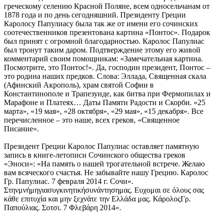
греческому селению Красной Поляне, всем односельчанам от
1878 года и по день сегодняшний. Президенту Греции
Каролосу Папулиасу была так же от имени его сочинских
соотечественников презентована картина «Понтос». Подарок
был принят с огромной благодарностью. Каролос Папулиас
был тронут таким даром. Подтверждение этому его живой
комментарий своим помощникам: «Замечательная картина.
Посмотрите, это Понтос!». Да, господин президент, Понтос –
это родина наших предков. Слова: Эллада, Священная скала
(Афинский Акрополь), храм святой Софии в
Константинополе и Трапезунде, как битва при Фермопилах и
Марафоне и Платеях… Даты Памяти Радости и Скорби. «25
марта», «19 мая», «28 октября», «29 мая», «15 декабря». Все
перечисленное – это наше, всех греков, «Священное
Писание».
Президент Греции Каролос Папулиас оставляет памятную
запись в книге-летописи Сочинского общества греков
«Эноси»: «На память о нашей трогательной встрече. Желаю
вам всяческого счастья. Не забывайте нашу Грецию. Каролос
Гр. Папулиас. 7 февраля 2014 г. Сочи».
Στηνμνήμηγιασυγκινητικήσυνάντησημας. Ευχομαι σε όλους σας
κάθε επιτυχία και μην ξεχνάτε την Ελλάδα μας. ΚάρολοςΓρ.
Παπούλιας. Σοτσι. 7 Φλεβάρη 2014».