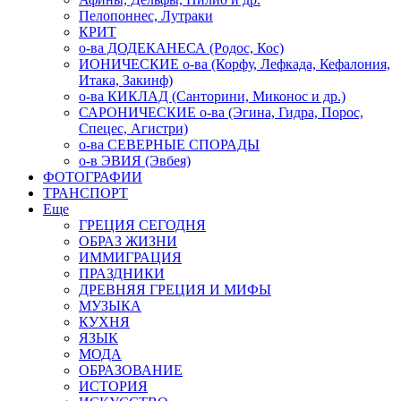
Пелопоннес, Лутраки
КРИТ
о-ва ДОДЕКАНЕСА (Родос, Кос)
ИОНИЧЕСКИЕ о-ва (Корфу, Лефкада, Кефалония,
Итака, Закинф)
о-ва КИКЛАД (Санторини, Миконос и др.)
САРОНИЧЕСКИЕ о-ва (Эгина, Гидра, Порос,
Спецес, Агистри)
о-ва СЕВЕРНЫЕ СПОРАДЫ
о-в ЭВИЯ (Эвбея)
ФОТОГРАФИИ
ТРАНСПОРТ
Еще
ГРЕЦИЯ СЕГОДНЯ
ОБРАЗ ЖИЗНИ
ИММИГРАЦИЯ
ПРАЗДНИКИ
ДРЕВНЯЯ ГРЕЦИЯ И МИФЫ
МУЗЫКА
КУХНЯ
ЯЗЫК
МОДА
ОБРАЗОВАНИЕ
ИСТОРИЯ