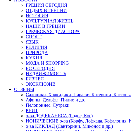
ГРЕЦИЯ СЕГОДНЯ
ОТДЫХ В ГРЕЦИИ
ИСТОРИЯ
КУЛЬТУРНАЯ ЖИЗНЬ
НАШИ В ГРЕЦИИ
ГРЕЧЕСКАЯ ДИАСПОРА
СПОРТ
ЯЗЫК
РЕЛИГИЯ
ПРИРОДА
КУХНЯ
МОДА И SHOPPING
ЕС СЕГОДНЯ
НЕДВИЖИМОСТЬ
БИЗНЕС
ЭКСКЛЮЗИВ
ОТЗЫВЫ
Салоники, Халкидики, Паралия Катерини, Касторь
Афины, Дельфы, Пилио и др.
Пелопоннес, Лутраки
КРИТ
о-ва ДОДЕКАНЕСА (Родос, Кос)
ИОНИЧЕСКИЕ о-ва (Корфу, Лефкада, Кефалония, И
о-ва КИКЛАД (Санторини, Миконос и др.)