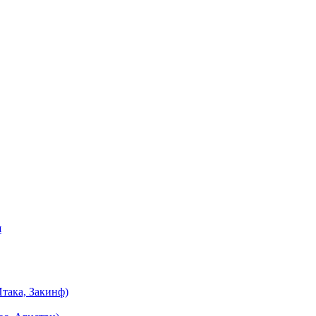
я
така, Закинф)