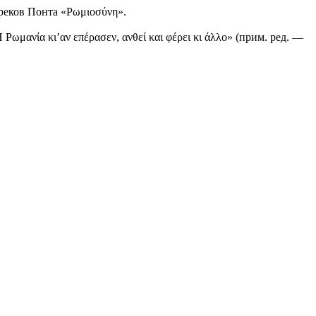
реков Понта «Ρωμιοσύνη».
μανία κι’αν επέρασεν, ανθεί και φέρει κι άλλο» (прим. ред. —