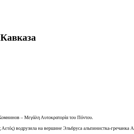
 Кавказа
 Комнинов – Μεγάλη Αυτοκρατορία του Πόντου.
 Αετός) водрузила на вершине Эльбруса альпинистка-гречанка 