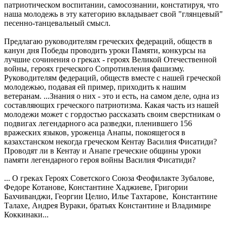
патриотическом воспитании, самосознании, констатируя, что
наша молодежь в эту категорию вкладывает свой "глянцевый"
песенно-танцевальный смысл.
Предлагаю руководителям греческих федераций, обществ в
канун дня Победы проводить уроки Памяти, конкурсы на
лучшие сочинения о греках - героях Великой Отечественной
войны, героях греческого Сопротивления фашизму.
Руководителям федераций, обществ вместе с нашей греческой
молодежью, подавая ей пример, приходить к нашим
ветеранам. ...Знания о них - это и есть, на самом деле, одна из
составляющих греческого патриотизма. Какая часть из нашей
молодежи может с гордостью рассказать своим сверстникам о
подвигах легендарного аса разведки, пленившего 156
вражеских языков, уроженца Анапы, покоящегося в
казахстанском некогда греческом Кентау Василия Фисатиди?
Проводят ли в Кентау и Анапе греческие общины уроки
памяти легендарного героя войны Василия Фисатиди?
... О греках Героях Советского Союза Феофилакте Зубалове,
Федоре Котанове, Константине Хаджиеве, Григории
Бахчиванджи, Георгии Целио, Илье Тахтарове, Константине
Талахе, Андрея Вураки, братьях Константине и Владимире
Коккинаки...