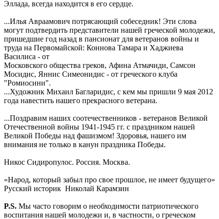
Эллада, всегда находится в его сердце.
...Илья Авраамович потрясающий собеседник! Эти слова
могут подтвердить представители нашей греческой молодежи,
пришедшие год назад в пансионат для ветеранов войны и
труда на Первомайской: Коннова Тамара и Хаджиева
Василиса - от
Московского общества греков, Афина Атмачиди, Самсон
Мосидис, Яннис Симеонидис - от греческого клуба
"Ромиосини".
...Художник Михаил Багларидис, с кем мы пришли 9 мая 2012
года навестить нашего прекрасного ветерана.
...Поздравим наших соотечественников - ветеранов Великой
Отечественной войны 1941-1945 гг. с праздником нашей
Великой Победы над фашизмом! Здоровья, нашего им
внимания не только в канун праздника Победы.
Никос Сидиропулос. Россия. Москва.
«Народ, который забыл про свое прошлое, не имеет будущего»
Русский историк Николай Карамзин
P.S.
Мы часто говорим о необходимости патриотического
воспитания нашей молодежи и, в частности, о греческом