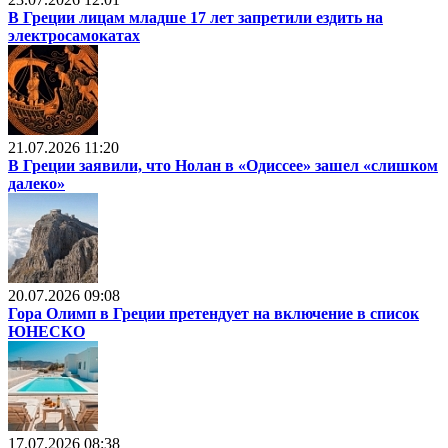
В Греции лицам младше 17 лет запретили ездить на
электросамокатах
21.07.2026 11:20
В Греции заявили, что Нолан в «Одиссее» зашел «слишком
далеко»
20.07.2026 09:08
Гора Олимп в Греции претендует на включение в список
ЮНЕСКО
17.07.2026 08:38