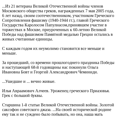
...Из 21 ветерана Великой Отечественной войны членов
Московского общества греков, награжденных 7 мая 2005 года,
6 лет назад, своим соотечественником, участником Греческого
Сопротивления фашизму (1940-1944 гг.), главой Греческого
Государства Каролосом Папулиасом,принявшем участие в
торжествах в Москве, приуроченных к 60-летию Великой
Победы над фашизмом Памятной медалью Греции остались в
живых считанные единицы.
С каждым годом их неумолимо становится все меньше и
меньше.
За прошедший, со времени прошлогоднего праздника Победы
и наступающей 68-й годовщины нас покинули Ольга
Ивановна Бовт и Георгий Александрович Чеминиди.
...Ушедшие и ... вечно живые.
Илья Авраамович Алчеев. Уроженец греческого Приазовья.
Грек с большой буквы.
Старшина 1-й статьи Великой Отечественной войны. Золотой
саксофон советского джаза. ...На своей исторической родине
ему так и не суждено было побывать, но она, наша мать