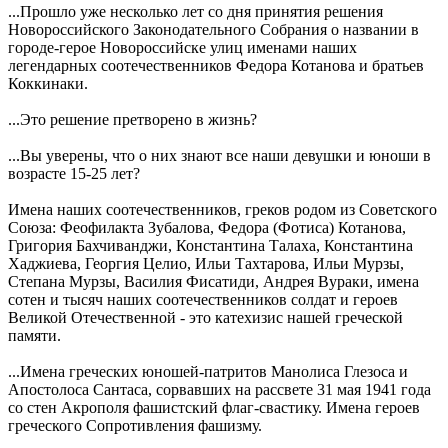
...Прошло уже несколько лет со дня принятия решения
Новороссийского Законодательного Собрания о названии в
городе-герое Новороссийске улиц именами наших
легендарных соотечественников Федора Котанова и братьев
Коккинаки.
...Это решение претворено в жизнь?
...Вы уверены, что о них знают все наши девушки и юноши в
возрасте 15-25 лет?
Имена наших соотечественников, греков родом из Советского
Союза: Феофилакта Зубалова, Федора (Фотиса) Котанова,
Григория Бахчиванджи, Константина Талаха, Константина
Хаджиева, Георгия Целио, Ильи Тахтарова, Ильи Мурзы,
Степана Мурзы, Василия Фисатиди, Андрея Вураки, имена
сотен и тысяч наших соотечественников солдат и героев
Великой Отечественной - это катехизис нашей греческой
памяти.
...Имена греческих юношей-патритов Манолиса Глезоса и
Апостолоса Сантаса, сорвавших на рассвете 31 мая 1941 года
со стен Акрополя фашистский флаг-свастику. Имена героев
греческого Сопротивления фашизму.