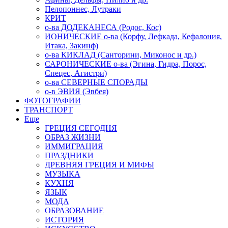
Пелопоннес, Лутраки
КРИТ
о-ва ДОДЕКАНЕСА (Родос, Кос)
ИОНИЧЕСКИЕ о-ва (Корфу, Лефкада, Кефалония,
Итака, Закинф)
о-ва КИКЛАД (Санторини, Миконос и др.)
САРОНИЧЕСКИЕ о-ва (Эгина, Гидра, Порос,
Спецес, Агистри)
о-ва СЕВЕРНЫЕ СПОРАДЫ
о-в ЭВИЯ (Эвбея)
ФОТОГРАФИИ
ТРАНСПОРТ
Еще
ГРЕЦИЯ СЕГОДНЯ
ОБРАЗ ЖИЗНИ
ИММИГРАЦИЯ
ПРАЗДНИКИ
ДРЕВНЯЯ ГРЕЦИЯ И МИФЫ
МУЗЫКА
КУХНЯ
ЯЗЫК
МОДА
ОБРАЗОВАНИЕ
ИСТОРИЯ