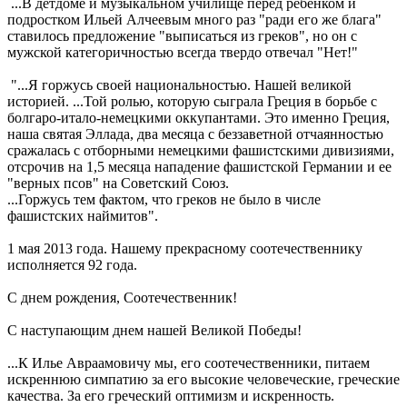
...В детдоме и музыкальном училище перед ребенком и
подростком Ильей Алчеевым много раз "ради его же блага"
ставилось предложение "выписаться из греков", но он с
мужской категоричностью всегда твердо отвечал "Нет!"
"...Я горжусь своей национальностью. Нашей великой
историей. ...Той ролью, которую сыграла Греция в борьбе с
болгаро-итало-немецкими оккупантами. Это именно Греция,
наша святая Эллада, два месяца с беззаветной отчаянностью
сражалась с отборными немецкими фашистскими дивизиями,
отсрочив на 1,5 месяца нападение фашистской Германии и ее
"верных псов" на Советский Союз.
...Горжусь тем фактом, что греков не было в числе
фашистских наймитов".
1 мая 2013 года. Нашему прекрасному соотечественнику
исполняется 92 года.
С днем рождения, Соотечественник!
С наступающим днем нашей Великой Победы!
...К Илье Авраамовичу мы, его соотечественники, питаем
искреннюю симпатию за его высокие человеческие, греческие
качества. За его греческий оптимизм и искренность.