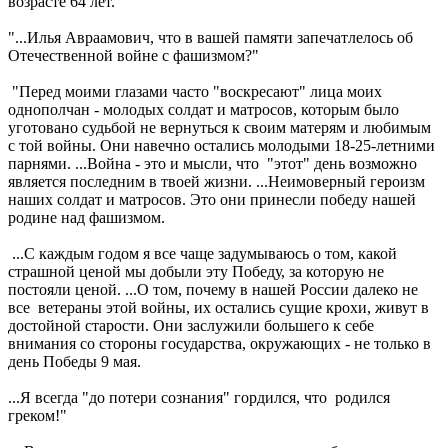
возрасте 64 лет.
"...Илья Авраамович, что в вашей памяти запечатлелось об
Отечественной войне с фашизмом?"
"Перед моими глазами часто "воскресают" лица моих
однополчан - молодых солдат и матросов, которым было
уготовано судьбой не вернуться к своим матерям и любимым
с той войны. Они навечно остались молодыми 18-25-летними
парнями. ...Война - это и мысли, что "этот" день возможно
является последним в твоей жизни. ...Неимоверный героизм
наших солдат и матросов. Это они принесли победу нашей
родине над фашизмом.
...С каждым годом я все чаще задумываюсь о том, какой
страшной ценой мы добыли эту Победу, за которую не
постояли ценой. ...О том, почему в нашей России далеко не
все ветераны этой войны, их остались сущие крохи, живут в
достойной старости. Они заслужили большего к себе
внимания со стороны государства, окружающих - не только в
день Победы 9 мая.
...Я всегда "до потери сознания" гордился, что родился
греком!"