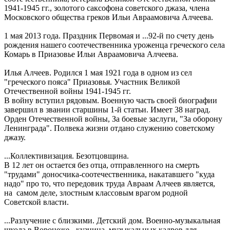
1941-1945 гг., золотого саксофона советского джаза, члена
Московского общества греков Ильи Авраамовича Алчеева.
1 мая 2013 года. Праздник Первомая и ...92-й по счету день
рождения нашего соотечественника уроженца греческого села
Комарь в Приазовье Ильи Авраамовича Алчеева.
Илья Алчеев. Родился 1 мая 1921 года в одном из сел
"греческого пояса" Приазовья. Участник Великой
Отечественной войны 1941-1945 гг.
В войну вступил рядовым. Военную часть своей биографии
завершил в звании старшины 1-й статьи. Имеет 38 наград.
Орден Отечественной войны, За боевые заслуги, "За оборону
Ленинграда". Полвека жизни отдано служению советскому
джазу.
...Коллективизация. Безотцовщина.
В 12 лет он остается без отца, отправленного на смерть
"трудами" доносчика-соотечественника, накатавшего "куда
надо" про то, что передовик труда Авраам Алчеев является,
на самом деле, злостным классовым врагом родной
Советской власти.
...Разлучение с близкими. Детский дом. Военно-музыкальная
школа в Воронеже - кузница музыкальных кадров для