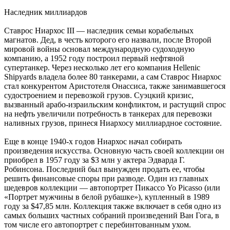
Наследник миллиардов
Ставрос Ниархос III — наследник семьи корабельных
магнатов. Дед, в честь которого его назвали, после Второй
мировой войны основал международную судоходную
компанию, а 1952 году построил первый нефтяной
супертанкер. Через несколько лет его компания Hellenic
Shipyards владела более 80 танкерами, а сам Ставрос Ниархос
стал конкурентом Аристотеля Онассиса, также занимавшегося
судостроением и перевозкой грузов. Суэцкий кризис,
вызванный арабо-израильским конфликтом, и растущий спрос
на нефть увеличили потребность в танкерах для перевозки
наливных грузов, принеся Ниархосу миллиардное состояние.
Еще в конце 1940-х годов Ниархос начал собирать
произведения искусства. Основную часть своей коллекции он
приобрел в 1957 году за $3 млн у актера Эдварда Г.
Робинсона. Последний был вынужден продать ее, чтобы
решить финансовые споры при разводе. Один из главных
шедевров коллекции — автопортрет Пикассо Yo Picasso (или
«Портрет мужчины в белой рубашке»), купленный в 1989
году за $47,85 млн. Коллекция также включает в себя одно из
самых больших частных собраний произведений Ван Гога, в
том числе его автопортрет с перебинтованным ухом.