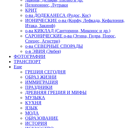
Пелопоннес, Лутраки
КРИТ
о-ва ДОДЕКАНЕСА (Родос, Кос)
ИОНИЧЕСКИЕ о-ва (Корфу, Лефкада, Кефалония,
Итака, Закинф)
о-ва КИКЛАД (Санторини, Миконос и др.)
САРОНИЧЕСКИЕ о-ва (Эгина, Гидра, Порос,
Спецес, Агистри)
о-ва СЕВЕРНЫЕ СПОРАДЫ
о-в ЭВИЯ (Эвбея)
ФОТОГРАФИИ
ТРАНСПОРТ
Еще
ГРЕЦИЯ СЕГОДНЯ
ОБРАЗ ЖИЗНИ
ИММИГРАЦИЯ
ПРАЗДНИКИ
ДРЕВНЯЯ ГРЕЦИЯ И МИФЫ
МУЗЫКА
КУХНЯ
ЯЗЫК
МОДА
ОБРАЗОВАНИЕ
ИСТОРИЯ