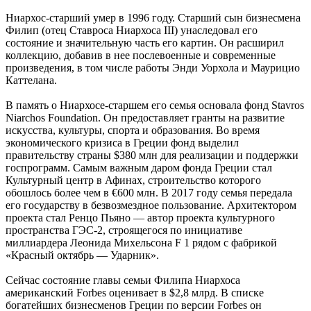
Ниархос-старший умер в 1996 году. Старший сын бизнесмена
Филип (отец Ставроса Ниархоса III) унаследовал его
состояние и значительную часть его картин. Он расширил
коллекцию, добавив в нее послевоенные и современные
произведения, в том числе работы Энди Уорхола и Маурицио
Каттелана.
В память о Ниархосе-старшем его семья основала фонд Stavros
Niarchos Foundation. Он предоставляет гранты на развитие
искусства, культуры, спорта и образования. Во время
экономического кризиса в Греции фонд выделил
правительству страны $380 млн для реализации и поддержки
госпрограмм. Самым важным даром фонда Греции стал
Культурный центр в Афинах, строительство которого
обошлось более чем в €600 млн. В 2017 году семья передала
его государству в безвозмездное пользование. Архитектором
проекта стал Ренцо Пьяно — автор проекта культурного
пространства ГЭС-2, строящегося по инициативе
миллиардера Леонида Михельсона F 1 рядом с фабрикой
«Красный октябрь — Ударник».
Сейчас состояние главы семьи Филипа Ниархоса
американский Forbes оценивает в $2,8 млрд. В списке
богатейших бизнесменов Греции по версии Forbes он