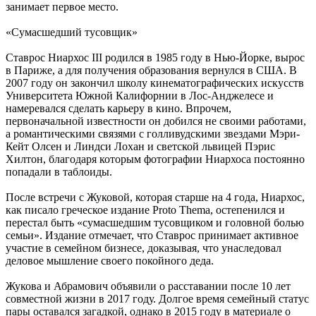
занимает первое место.
«Сумасшедший тусовщик»
Ставрос Ниархос III родился в 1985 году в Нью-Йорке, вырос
в Париже, а для получения образования вернулся в США. В
2007 году он закончил школу кинематографических искусств
Университета Южной Калифорнии в Лос-Анджелесе и
намеревался сделать карьеру в кино. Впрочем,
первоначальной известности он добился не своими работами,
а романтическими связями с голливудскими звездами Мэри-
Кейт Олсен и Линдси Лохан и светской львицей Пэрис
Хилтон, благодаря которым фотографии Ниархоса постоянно
попадали в таблоиды.
После встречи с Жуковой, которая старше на 4 года, Ниархос,
как писало греческое издание Proto Thema, остепенился и
перестал быть «сумасшедшим тусовщиком и головной болью
семьи». Издание отмечает, что Ставрос принимает активное
участие в семейном бизнесе, доказывая, что унаследовал
деловое мышление своего покойного деда.
Жукова и Абрамович объявили о расставании после 10 лет
совместной жизни в 2017 году. Долгое время семейный статус
пары оставался загадкой, однако в 2015 году в материале о