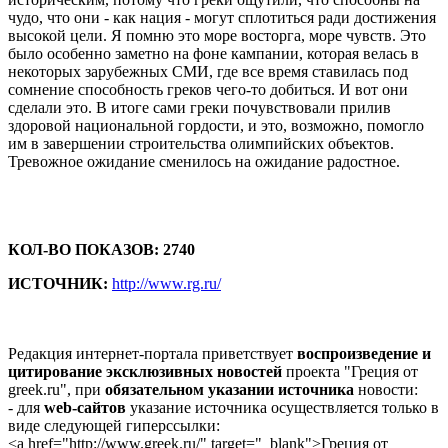
чудо, что они - как нация - могут сплотиться ради достижения
высокой цели. Я помню это море восторга, море чувств. Это
было особенно заметно на фоне кампании, которая велась в
некоторых зарубежных СМИ, где все время ставилась под
сомнение способность греков чего-то добиться. И вот они
сделали это. В итоге сами греки почувствовали прилив
здоровой национальной гордости, и это, возможно, помогло
им в завершении строительства олимпийских объектов.
Тревожное ожидание сменилось на ожидание радостное.
КОЛ-ВО ПОКАЗОВ: 2740
ИСТОЧНИК:
http://www.rg.ru/
Редакция интернет-портала приветствует
воспроизведение и
цитирование эксклюзивных новостей
проекта "Греция от
greek.ru", при
обязательном указании источника
новости:
- для
web-сайтов
указание источника осуществляется только в
виде следующей гиперссылки:
<a href="http://www.greek.ru/" target="_blank">Греция от