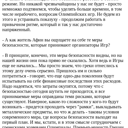
режиме. Но никакой чрезвычайщины у нас не будет - просто
немножко подтянемся, чтобы уделять больше времени, в том
числе нерабочего, вопросам Олимпийских игр. Не будем из
этого и устраивать показуху - продолжим работать в
привычном ритме, который и так у нас достаточно
напряженный.
- А как житель Афин вы ощущаете на себе те меры
безопасности, которые принимают организаторы Игр?
- В принципе, конечно, эти меры безопасности видны, но на
нашей жизни они пока прямо не сказались. Хотя ведь и Игры
еще не начались... Мы просто знаем, что греки отнеслись к
этому делу очень серьезно. Пришлось им и сильно
потратиться - говорят, что еще одно-два поколения будут
испытывать на себе финансовые последствия этих расходов.
Надо надеяться, что затраты окупятся, потому что с
безопасностью сегодня шутить не приходится, и все
принимаемые меры оправданы теми рисками, которые
существуют. Наверное, какие-то сложности у кого-то будут
возникать - придется проходить через "рамки", выкладывать
металлические предметы, но что ж делать - таковы условия
современного мира, где вопросы безопасности выходят на
первый план. И мы, кстати, и в этом смысле сотрудничаем с
греческими хозяевами Олимпиады. Премьер-министр Греции