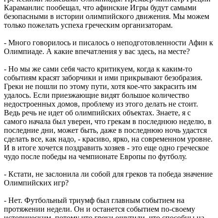
Караманлис пообещал, что афинские Игры будут самыми
безопасными в истории олимпийского движения. Мы можем
только пожелать успеха греческим организаторам.
- Много говорилось и писалось о неподготовленности Афин к
Олимпиаде. А какие впечатления у вас здесь, на месте?
- Но мы же сами себя часто критикуем, когда к каким-то
событиям красят заборчики и ими прикрывают безобразия.
Греки не пошли по этому пути, хотя кое-что закрасить им
удалось. Если приезжающие видят большое количество
недостроенных домов, проблему из этого делать не стоит.
Ведь речь не идет об олимпийских объектах. Знаете, я с
самого начала был уверен, что грекам в последнюю неделю, в
последние дни, может быть, даже в последнюю ночь удастся
сделать все, как надо, - красиво, ярко, на современном уровне.
И в итоге хочется поздравить хозяев - это еще одно греческое
чудо после победы на чемпионате Европы по футболу.
- Кстати, не заслонила ли собой для греков та победа значение
Олимпийских игр?
- Нет. Футбольный триумф был главным событием на
протяжении недели. Он и останется событием по-своему
историческим, потому что греки ощутили, что способны на