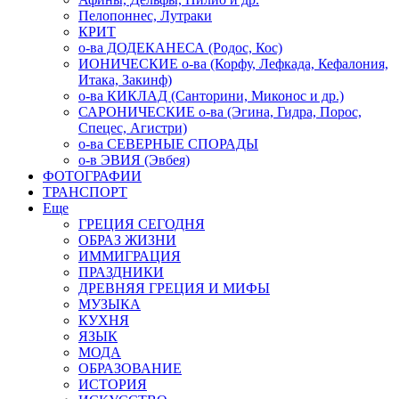
Пелопоннес, Лутраки
КРИТ
о-ва ДОДЕКАНЕСА (Родос, Кос)
ИОНИЧЕСКИЕ о-ва (Корфу, Лефкада, Кефалония,
Итака, Закинф)
о-ва КИКЛАД (Санторини, Миконос и др.)
САРОНИЧЕСКИЕ о-ва (Эгина, Гидра, Порос,
Спецес, Агистри)
о-ва СЕВЕРНЫЕ СПОРАДЫ
о-в ЭВИЯ (Эвбея)
ФОТОГРАФИИ
ТРАНСПОРТ
Еще
ГРЕЦИЯ СЕГОДНЯ
ОБРАЗ ЖИЗНИ
ИММИГРАЦИЯ
ПРАЗДНИКИ
ДРЕВНЯЯ ГРЕЦИЯ И МИФЫ
МУЗЫКА
КУХНЯ
ЯЗЫК
МОДА
ОБРАЗОВАНИЕ
ИСТОРИЯ