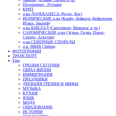
Пелопоннес, Лутраки
КРИТ
о-ва ДОДЕКАНЕСА (Родос, Кос)
ИОНИЧЕСКИЕ о-ва (Корфу, Лефкада, Кефалония,
Итака, Закинф)
о-ва КИКЛАД (Санторини, Миконос и др.)
САРОНИЧЕСКИЕ о-ва (Эгина, Гидра, Порос,
Спецес, Агистри)
о-ва СЕВЕРНЫЕ СПОРАДЫ
о-в ЭВИЯ (Эвбея)
ФОТОГРАФИИ
ТРАНСПОРТ
Еще
ГРЕЦИЯ СЕГОДНЯ
ОБРАЗ ЖИЗНИ
ИММИГРАЦИЯ
ПРАЗДНИКИ
ДРЕВНЯЯ ГРЕЦИЯ И МИФЫ
МУЗЫКА
КУХНЯ
ЯЗЫК
МОДА
ОБРАЗОВАНИЕ
ИСТОРИЯ