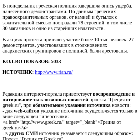
В понедельник греческая полиция завершила опись ущерба,
нанесенного демонстрантами. По данным греческих
правоохранительных органов, от камней и бутылок с
зажигательной смесью пострадали 78 строений, в том числе
30 магазинов и одно из старейших издательств.
В акциях протеста приняли участие более 10 тыс человек. 27
демонстрантов, участвовавших в столкновениях
анархистских группировок с полицией, были арестованы.
КОЛ-ВО ПОКАЗОВ: 5033
ИСТОЧНИК:
http://www.rian.ru/
Редакция интернет-портала приветствует
воспроизведение и
цитирование эксклюзивных новостей
проекта "Греция от
greek.ru", при
обязательном указании источника
новости:
- для
web-сайтов
указание источника осуществляется только в
виде следующей гиперссылки:
<a href="http://www.greek.ru/" target="_blank">Греция от
greek.ru</a>
- в
других СМИ
источник указывается следующим образом:
Проект "Греция от Greek.ru".