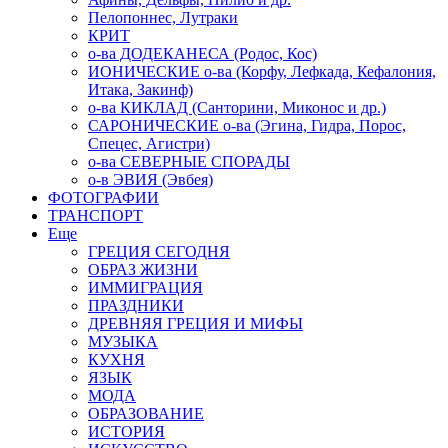
Пелопоннес, Лутраки
КРИТ
о-ва ДОДЕКАНЕСА (Родос, Кос)
ИОНИЧЕСКИЕ о-ва (Корфу, Лефкада, Кефалония,
Итака, Закинф)
о-ва КИКЛАД (Санторини, Миконос и др.)
САРОНИЧЕСКИЕ о-ва (Эгина, Гидра, Порос,
Спецес, Агистри)
о-ва СЕВЕРНЫЕ СПОРАДЫ
о-в ЭВИЯ (Эвбея)
ФОТОГРАФИИ
ТРАНСПОРТ
Еще
ГРЕЦИЯ СЕГОДНЯ
ОБРАЗ ЖИЗНИ
ИММИГРАЦИЯ
ПРАЗДНИКИ
ДРЕВНЯЯ ГРЕЦИЯ И МИФЫ
МУЗЫКА
КУХНЯ
ЯЗЫК
МОДА
ОБРАЗОВАНИЕ
ИСТОРИЯ