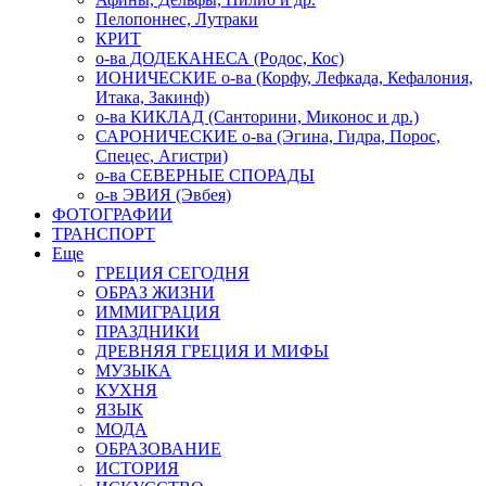
Пелопоннес, Лутраки
КРИТ
о-ва ДОДЕКАНЕСА (Родос, Кос)
ИОНИЧЕСКИЕ о-ва (Корфу, Лефкада, Кефалония,
Итака, Закинф)
о-ва КИКЛАД (Санторини, Миконос и др.)
САРОНИЧЕСКИЕ о-ва (Эгина, Гидра, Порос,
Спецес, Агистри)
о-ва СЕВЕРНЫЕ СПОРАДЫ
о-в ЭВИЯ (Эвбея)
ФОТОГРАФИИ
ТРАНСПОРТ
Еще
ГРЕЦИЯ СЕГОДНЯ
ОБРАЗ ЖИЗНИ
ИММИГРАЦИЯ
ПРАЗДНИКИ
ДРЕВНЯЯ ГРЕЦИЯ И МИФЫ
МУЗЫКА
КУХНЯ
ЯЗЫК
МОДА
ОБРАЗОВАНИЕ
ИСТОРИЯ