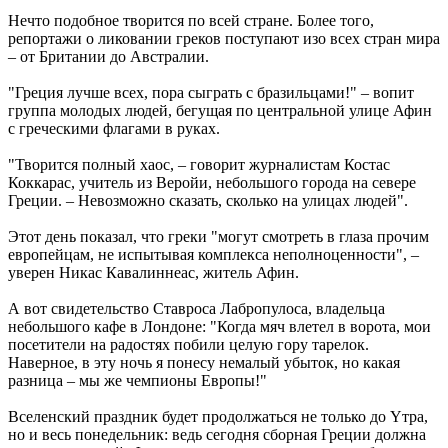
Нечто подобное творится по всей стране. Более того,
репортажи о ликовании греков поступают изо всех стран мира
– от Британии до Австралии.
"Греция лучше всех, пора сыграть с бразильцами!" – вопит
группа молодых людей, бегущая по центральной улице Афин
с греческими флагами в руках.
"Творится полный хаос, – говорит журналистам Костас
Коккарас, учитель из Веройи, небольшого города на севере
Греции. – Невозможно сказать, сколько на улицах людей".
Этот день показал, что греки "могут смотреть в глаза прочим
европейцам, не испытывая комплекса неполноценности", –
уверен Никас Кавалиннеас, житель Афин.
А вот свидетельство Ставроса Лабропулоса, владельца
небольшого кафе в Лондоне: "Когда мяч влетел в ворота, мои
посетители на радостях побили целую гору тарелок.
Наверное, в эту ночь я понесу немалый убыток, но какая
разница – мы же чемпионы Европы!"
Вселенский праздник будет продолжаться не только до Yтра,
но и весь понедельник: ведь сегодня сборная Греции должна