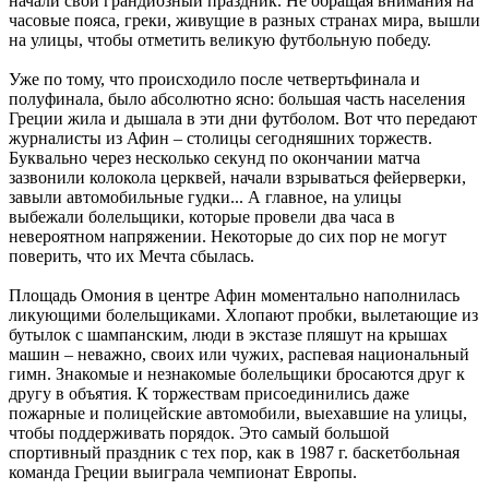
начали свой грандиозный праздник. Не обращая внимания на
часовые пояса, греки, живущие в разных странах мира, вышли
на улицы, чтобы отметить великую футбольную победу.
Уже по тому, что происходило после четвертьфинала и
полуфинала, было абсолютно ясно: большая часть населения
Греции жила и дышала в эти дни футболом. Вот что передают
журналисты из Афин – столицы сегодняшних торжеств.
Буквально через несколько секунд по окончании матча
зазвонили колокола церквей, начали взрываться фейерверки,
завыли автомобильные гудки... А главное, на улицы
выбежали болельщики, которые провели два часа в
невероятном напряжении. Некоторые до сих пор не могут
поверить, что их Мечта сбылась.
Площадь Омония в центре Афин моментально наполнилась
ликующими болельщиками. Хлопают пробки, вылетающие из
бутылок с шампанским, люди в экстазе пляшут на крышах
машин – неважно, своих или чужих, распевая национальный
гимн. Знакомые и незнакомые болельщики бросаются друг к
другу в объятия. К торжествам присоединились даже
пожарные и полицейские автомобили, выехавшие на улицы,
чтобы поддерживать порядок. Это самый большой
спортивный праздник с тех пор, как в 1987 г. баскетбольная
команда Греции выиграла чемпионат Европы.