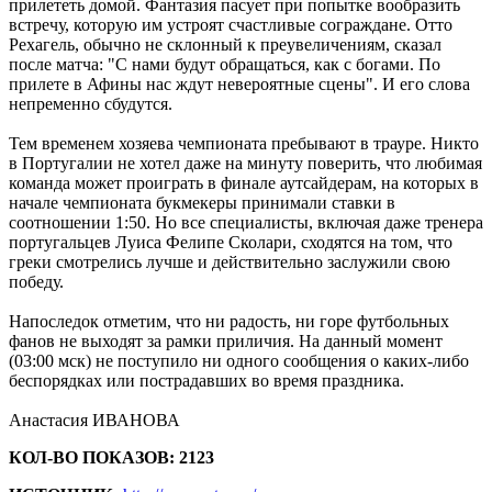
прилететь домой. Фантазия пасует при попытке вообразить
встречу, которую им устроят счастливые сограждане. Отто
Рехагель, обычно не склонный к преувеличениям, сказал
после матча: "С нами будут обращаться, как с богами. По
прилете в Афины нас ждут невероятные сцены". И его слова
непременно сбудутся.
Тем временем хозяева чемпионата пребывают в трауре. Никто
в Португалии не хотел даже на минуту поверить, что любимая
команда может проиграть в финале аутсайдерам, на которых в
начале чемпионата букмекеры принимали ставки в
соотношении 1:50. Но все специалисты, включая даже тренера
португальцев Луиса Фелипе Сколари, сходятся на том, что
греки смотрелись лучше и действительно заслужили свою
победу.
Напоследок отметим, что ни радость, ни горе футбольных
фанов не выходят за рамки приличия. На данный момент
(03:00 мск) не поступило ни одного сообщения о каких-либо
беспорядках или пострадавших во время праздника.
Анастасия ИВАНОВА
КОЛ-ВО ПОКАЗОВ: 2123