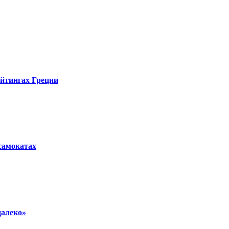
ейтингах Греции
осамокатах
далеко»