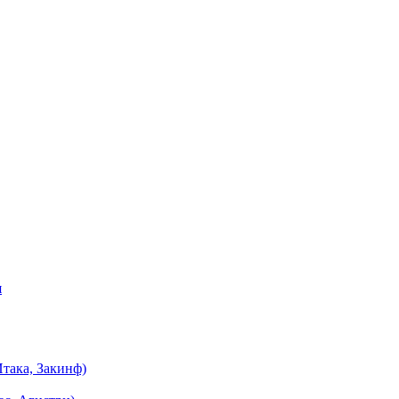
я
така, Закинф)