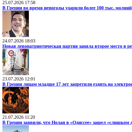
25.07.2026 17:58
В Греции во время непогоды ударили более 100 тыс. молний
24.07.2026 18:03
Новая левопатриотическая партия заняла второе место в р
23.07.2026 12:01
В Греции лицам младше 17 лет запретили ездить на электр
21.07.2026 11:20
В Греции заявили, что Нолан в «Одиссее» зашел «слишком 