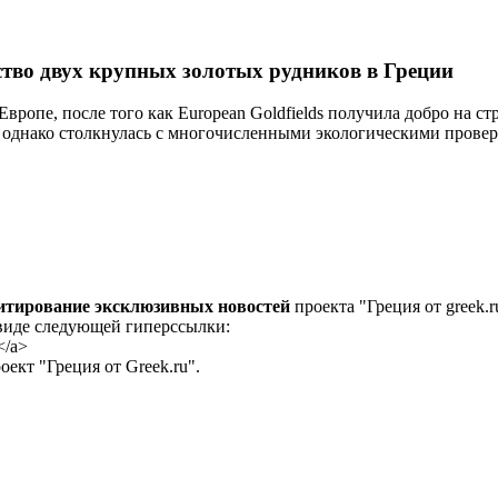
ьство двух крупных золотых рудников в Греции
ропе, после того как European Goldfields получила добро на ст
а, однако столкнулась с многочисленными экологическими прове
цитирование эксклюзивных новостей
проекта "Греция от greek.r
 виде следующей гиперссылки:
</a>
ект "Греция от Greek.ru".