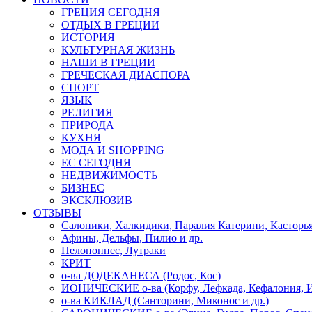
ГРЕЦИЯ СЕГОДНЯ
ОТДЫХ В ГРЕЦИИ
ИСТОРИЯ
КУЛЬТУРНАЯ ЖИЗНЬ
НАШИ В ГРЕЦИИ
ГРЕЧЕСКАЯ ДИАСПОРА
СПОРТ
ЯЗЫК
РЕЛИГИЯ
ПРИРОДА
КУХНЯ
МОДА И SHOPPING
ЕС СЕГОДНЯ
НЕДВИЖИМОСТЬ
БИЗНЕС
ЭКСКЛЮЗИВ
ОТЗЫВЫ
Салоники, Халкидики, Паралия Катерини, Касторь
Афины, Дельфы, Пилио и др.
Пелопоннес, Лутраки
КРИТ
о-ва ДОДЕКАНЕСА (Родос, Кос)
ИОНИЧЕСКИЕ о-ва (Корфу, Лефкада, Кефалония, И
о-ва КИКЛАД (Санторини, Миконос и др.)