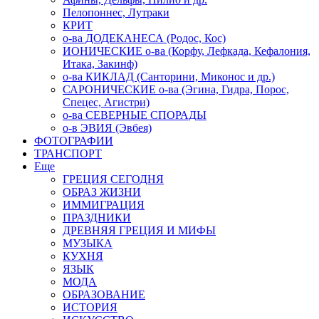
Пелопоннес, Лутраки
КРИТ
о-ва ДОДЕКАНЕСА (Родос, Кос)
ИОНИЧЕСКИЕ о-ва (Корфу, Лефкада, Кефалония,
Итака, Закинф)
о-ва КИКЛАД (Санторини, Миконос и др.)
САРОНИЧЕСКИЕ о-ва (Эгина, Гидра, Порос,
Спецес, Агистри)
о-ва СЕВЕРНЫЕ СПОРАДЫ
о-в ЭВИЯ (Эвбея)
ФОТОГРАФИИ
ТРАНСПОРТ
Еще
ГРЕЦИЯ СЕГОДНЯ
ОБРАЗ ЖИЗНИ
ИММИГРАЦИЯ
ПРАЗДНИКИ
ДРЕВНЯЯ ГРЕЦИЯ И МИФЫ
МУЗЫКА
КУХНЯ
ЯЗЫК
МОДА
ОБРАЗОВАНИЕ
ИСТОРИЯ