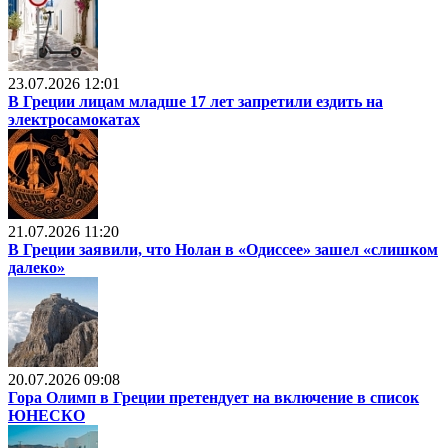
23.07.2026 12:01
В Греции лицам младше 17 лет запретили ездить на
электросамокатах
21.07.2026 11:20
В Греции заявили, что Нолан в «Одиссее» зашел «слишком
далеко»
20.07.2026 09:08
Гора Олимп в Греции претендует на включение в список
ЮНЕСКО