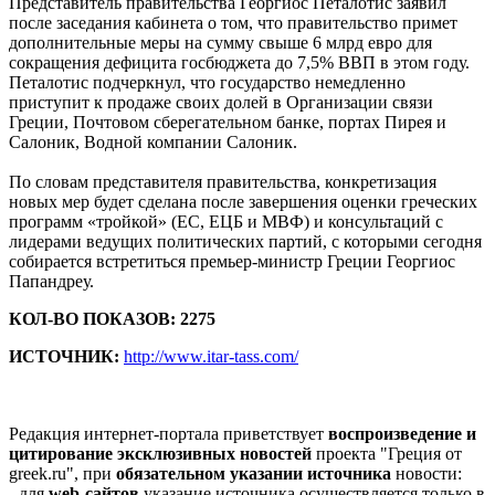
Представитель правительства Георгиос Петалотис заявил
после заседания кабинета о том, что правительство примет
дополнительные меры на сумму свыше 6 млрд евро для
сокращения дефицита госбюджета до 7,5% ВВП в этом году.
Петалотис подчеркнул, что государство немедленно
приступит к продаже своих долей в Организации связи
Греции, Почтовом сберегательном банке, портах Пирея и
Салоник, Водной компании Салоник.
По словам представителя правительства, конкретизация
новых мер будет сделана после завершения оценки греческих
программ «тройкой» (ЕС, ЕЦБ и МВФ) и консультаций с
лидерами ведущих политических партий, с которыми сегодня
собирается встретиться премьер-министр Греции Георгиос
Папандреу.
КОЛ-ВО ПОКАЗОВ: 2275
ИСТОЧНИК:
http://www.itar-tass.com/
Редакция интернет-портала приветствует
воспроизведение и
цитирование эксклюзивных новостей
проекта "Греция от
greek.ru", при
обязательном указании источника
новости:
- для
web-сайтов
указание источника осуществляется только в