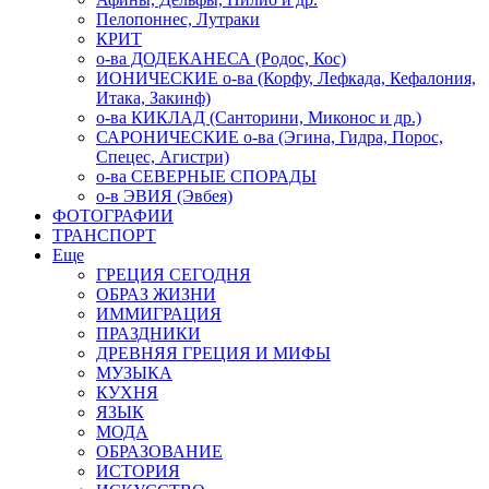
Пелопоннес, Лутраки
КРИТ
о-ва ДОДЕКАНЕСА (Родос, Кос)
ИОНИЧЕСКИЕ о-ва (Корфу, Лефкада, Кефалония,
Итака, Закинф)
о-ва КИКЛАД (Санторини, Миконос и др.)
САРОНИЧЕСКИЕ о-ва (Эгина, Гидра, Порос,
Спецес, Агистри)
о-ва СЕВЕРНЫЕ СПОРАДЫ
о-в ЭВИЯ (Эвбея)
ФОТОГРАФИИ
ТРАНСПОРТ
Еще
ГРЕЦИЯ СЕГОДНЯ
ОБРАЗ ЖИЗНИ
ИММИГРАЦИЯ
ПРАЗДНИКИ
ДРЕВНЯЯ ГРЕЦИЯ И МИФЫ
МУЗЫКА
КУХНЯ
ЯЗЫК
МОДА
ОБРАЗОВАНИЕ
ИСТОРИЯ