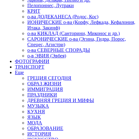
Пелопоннес, Лутраки
КРИТ
о-ва ДОДЕКАНЕСА (Родос, Кос)
ИОНИЧЕСКИЕ о-ва (Корфу, Лефкада, Кефалония,
Итака, Закинф)
о-ва КИКЛАД (Санторини, Миконос и др.)
САРОНИЧЕСКИЕ о-ва (Эгина, Гидра, Порос,
Спецес, Агистри)
о-ва СЕВЕРНЫЕ СПОРАДЫ
о-в ЭВИЯ (Эвбея)
ФОТОГРАФИИ
ТРАНСПОРТ
Еще
ГРЕЦИЯ СЕГОДНЯ
ОБРАЗ ЖИЗНИ
ИММИГРАЦИЯ
ПРАЗДНИКИ
ДРЕВНЯЯ ГРЕЦИЯ И МИФЫ
МУЗЫКА
КУХНЯ
ЯЗЫК
МОДА
ОБРАЗОВАНИЕ
ИСТОРИЯ