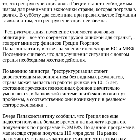
то, что реструктуризация долга Греции станет необходимым
шагом для реанимации экономики страны, которая погрязла в
долгах. В субботу два советника при правительстве Германии
заявили о том, что реструктуризация неизбежна.
"Реструктуризация, изменение стоимости долговых
облигаций - все это обернется грубой ошибкой для страны", -
говорит министр финансов Греции Георгиос
Папаконстантину в ответ на мнение инспекторов ЕС и МВФ.
Последние считают, что для улучшения ситуации с долгом
страны необходимы жесткие действия.
По мнению министра, "реструктуризация станет
дорогостоящим мероприятием без видимых результатов,
страна может выпасть из работы рынков на 10-15 лет,
состояние греческих пенсионных фондов значительно
уменьшится, в банковской системе неизбежно возникнут
проблемы, а соответственно они возникнут и в реальном
секторе экономики".
Вчера Папаконстантину сообщил, что Греция все еще
надеется получить больше времени на выплату кредитов,
полученных по программе ЕС/МВФ. По данной программе в
мае месяце страна получила 110 млрд долл. На рынке
нагнетаются страхи - участники считают, что в этом году