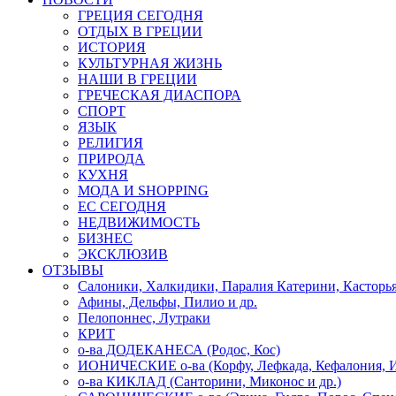
ГРЕЦИЯ СЕГОДНЯ
ОТДЫХ В ГРЕЦИИ
ИСТОРИЯ
КУЛЬТУРНАЯ ЖИЗНЬ
НАШИ В ГРЕЦИИ
ГРЕЧЕСКАЯ ДИАСПОРА
СПОРТ
ЯЗЫК
РЕЛИГИЯ
ПРИРОДА
КУХНЯ
МОДА И SHOPPING
ЕС СЕГОДНЯ
НЕДВИЖИМОСТЬ
БИЗНЕС
ЭКСКЛЮЗИВ
ОТЗЫВЫ
Салоники, Халкидики, Паралия Катерини, Касторь
Афины, Дельфы, Пилио и др.
Пелопоннес, Лутраки
КРИТ
о-ва ДОДЕКАНЕСА (Родос, Кос)
ИОНИЧЕСКИЕ о-ва (Корфу, Лефкада, Кефалония, И
о-ва КИКЛАД (Санторини, Миконос и др.)