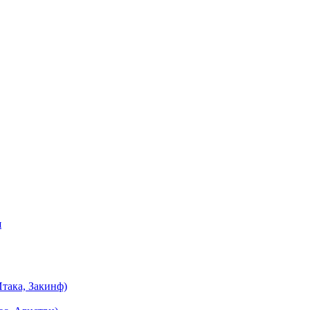
я
така, Закинф)