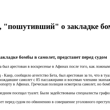
, "пошутивший" о закладке бом
кладке бомбы в самолет, предстанет перед судом
а был арестован в воскресенье в Афинах после того, как ложн
Каир, сообщило агентство Бета, был арестован за то, что в туал
вождавшие самолет с 85 пассажирами и восемью членами экипа
порту в Афинах. Греческая полиция осмотрела самолет, но бом
следним посещал туалет. Были задействованы специалисты графо
т перед судом по обвинению в совершение уголовного преступле