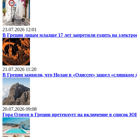
23.07.2026 12:01
В Греции лицам младше 17 лет запретили ездить на электр
21.07.2026 11:20
В Греции заявили, что Нолан в «Одиссее» зашел «слишком 
20.07.2026 09:08
Гора Олимп в Греции претендует на включение в список