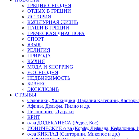
ГРЕЦИЯ СЕГОДНЯ
ОТДЫХ В ГРЕЦИИ
ИСТОРИЯ
КУЛЬТУРНАЯ ЖИЗНЬ
НАШИ В ГРЕЦИИ
ГРЕЧЕСКАЯ ДИАСПОРА
СПОРТ
ЯЗЫК
РЕЛИГИЯ
ПРИРОДА
КУХНЯ
МОДА И SHOPPING
ЕС СЕГОДНЯ
НЕДВИЖИМОСТЬ
БИЗНЕС
ЭКСКЛЮЗИВ
ОТЗЫВЫ
Салоники, Халкидики, Паралия Катерини, Касторь
Афины, Дельфы, Пилио и др.
Пелопоннес, Лутраки
КРИТ
о-ва ДОДЕКАНЕСА (Родос, Кос)
ИОНИЧЕСКИЕ о-ва (Корфу, Лефкада, Кефалония, И
о-ва КИКЛАД (Санторини, Миконос и др.)