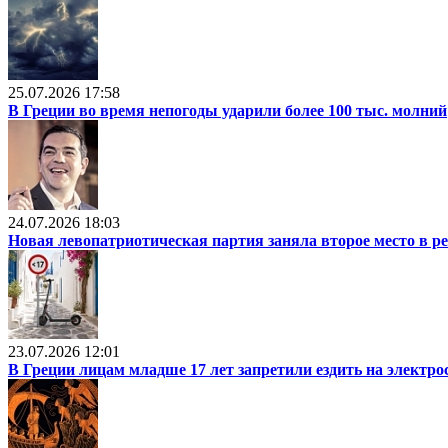
25.07.2026 17:58
В Греции во время непогоды ударили более 100 тыс. молний
24.07.2026 18:03
Новая левопатриотическая партия заняла второе место в р
23.07.2026 12:01
В Греции лицам младше 17 лет запретили ездить на электр