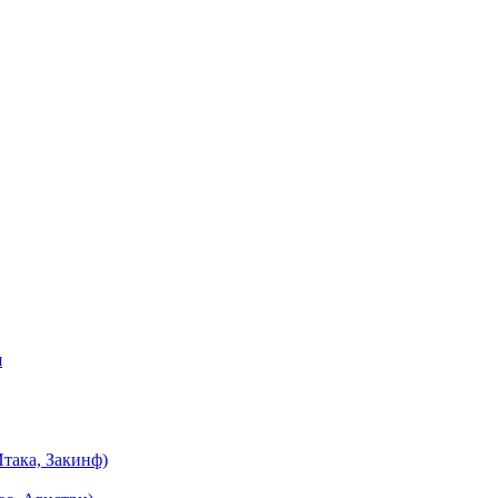
я
така, Закинф)