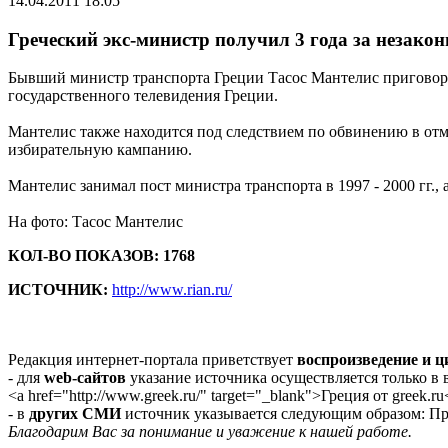
14.04.2011 18:05
Греческий экс-министр получил 3 года за незако
Бывший министр транспорта Греции Тасос Мантелис приговорен
государственного телевидения Греции.
Мантелис также находится под следствием по обвинению в отм
избирательную кампанию.
Мантелис занимал пост министра транспорта в 1997 - 2000 гг.,
На фото: Тасос Мантелис
КОЛ-ВО ПОКАЗОВ: 1768
ИСТОЧНИК:
http://www.rian.ru/
Редакция интернет-портала приветствует
воспроизведение и 
- для
web-сайтов
указание источника осуществляется только в
<a href="http://www.greek.ru/" target="_blank">Греция от greek.ru
- в
других СМИ
источник указывается следующим образом: Про
Благодарим Вас за понимание и уважение к нашей работе.