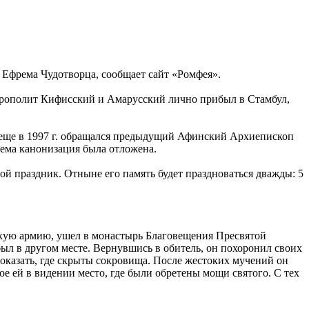
 Ефрема Чудотворца, сообщает сайт «Ромфея».
рополит Кифисский и Амарусский лично прибыл в Стамбул,
 еще в 1997 г. обращался предыдущий Афинский Архиепископ
ема канонизация была отложена.
ой праздник. Отныне его память будет праздноваться дважды: 5
анскую армию, ушел в монастырь Благовещения Пресвятой
 был в другом месте. Вернувшись в обитель, он похоронил своих
показать, где скрыты сокровища. После жестоких мучений он
ое ей в видении место, где были обретены мощи святого. С тех