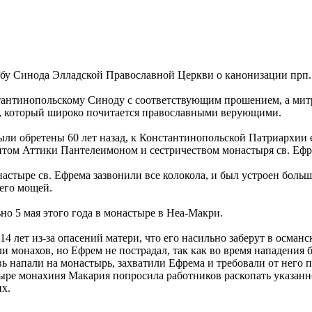
ьбу Синода Элладской Православной Церкви о канонизации прп.
тантинопольскому Синоду с соответствующим прошением, а мит
а, который широко почитается православными верующими.
ыли обретены 60 лет назад, к Константинопольской Патриархии
итом Аттики Пантелеимоном и сестричеством монастыря св. Ефр
настыре св. Ефрема зазвонили все колокола, и был устроен больш
 его мощей.
о 5 мая этого года в монастыре в Неа-Макри.
 14 лет из-за опасений матери, что его насильно заберут в осм
ли монахов, но Ефрем не пострадал, так как во время нападения
вь напали на монастырь, захватили Ефрема и требовали от него 
стыре монахиня Макария попросила работников раскопать указанн
х.