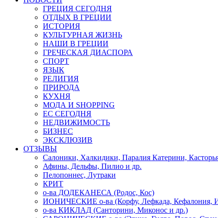
ГРЕЦИЯ СЕГОДНЯ
ОТДЫХ В ГРЕЦИИ
ИСТОРИЯ
КУЛЬТУРНАЯ ЖИЗНЬ
НАШИ В ГРЕЦИИ
ГРЕЧЕСКАЯ ДИАСПОРА
СПОРТ
ЯЗЫК
РЕЛИГИЯ
ПРИРОДА
КУХНЯ
МОДА И SHOPPING
ЕС СЕГОДНЯ
НЕДВИЖИМОСТЬ
БИЗНЕС
ЭКСКЛЮЗИВ
ОТЗЫВЫ
Салоники, Халкидики, Паралия Катерини, Касторь
Афины, Дельфы, Пилио и др.
Пелопоннес, Лутраки
КРИТ
о-ва ДОДЕКАНЕСА (Родос, Кос)
ИОНИЧЕСКИЕ о-ва (Корфу, Лефкада, Кефалония, И
о-ва КИКЛАД (Санторини, Миконос и др.)