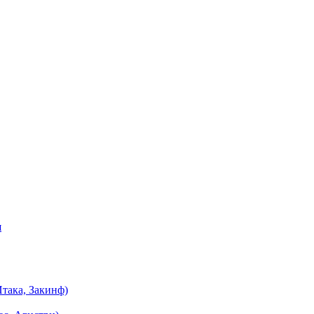
я
така, Закинф)