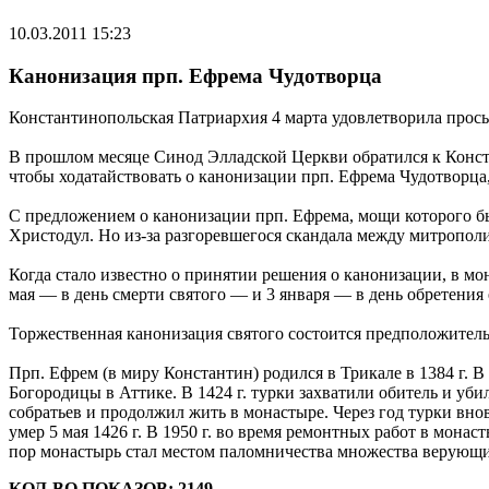
10.03.2011 15:23
Канонизация прп. Ефрема Чудотворца
Константинопольская Патриархия 4 марта удовлетворила прос
В прошлом месяце Синод Элладской Церкви обратился к Конс
чтобы ходатайствовать о канонизации прп. Ефрема Чудотворц
С предложением о канонизации прп. Ефрема, мощи которого б
Христодул. Но из-за разгоревшегося скандала между митропол
Когда стало известно о принятии решения о канонизации, в мо
мая — в день смерти святого — и 3 января — в день обретения
Торжественная канонизация святого состоится предположительн
Прп. Ефрем (в миру Константин) родился в Трикале в 1384 г. В
Богородицы в Аттике. В 1424 г. турки захватили обитель и уби
собратьев и продолжил жить в монастыре. Через год турки вно
умер 5 мая 1426 г. В 1950 г. во время ремонтных работ в мона
пор монастырь стал местом паломничества множества верующи
КОЛ-ВО ПОКАЗОВ: 2149