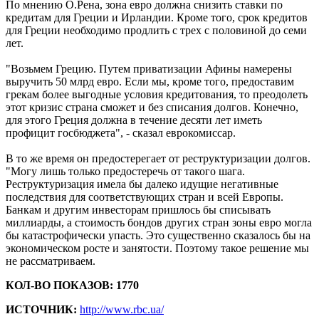
По мнению О.Рена, зона евро должна снизить ставки по
кредитам для Греции и Ирландии. Кроме того, срок кредитов
для Греции необходимо продлить с трех с половиной до семи
лет.
"Возьмем Грецию. Путем приватизации Афины намерены
выручить 50 млрд евро. Если мы, кроме того, предоставим
грекам более выгодные условия кредитования, то преодолеть
этот кризис страна сможет и без списания долгов. Конечно,
для этого Греция должна в течение десяти лет иметь
профицит госбюджета", - сказал еврокомиссар.
В то же время он предостерегает от реструктуризации долгов.
"Могу лишь только предостеречь от такого шага.
Реструктуризация имела бы далеко идущие негативные
последствия для соответствующих стран и всей Европы.
Банкам и другим инвесторам пришлось бы списывать
миллиарды, а стоимость бондов других стран зоны евро могла
бы катастрофически упасть. Это существенно сказалось бы на
экономическом росте и занятости. Поэтому такое решение мы
не рассматриваем.
КОЛ-ВО ПОКАЗОВ: 1770
ИСТОЧНИК:
http://www.rbc.ua/