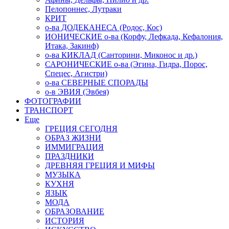
Пелопоннес, Лутраки
КРИТ
о-ва ДОДЕКАНЕСА (Родос, Кос)
ИОНИЧЕСКИЕ о-ва (Корфу, Лефкада, Кефалония,
Итака, Закинф)
о-ва КИКЛАД (Санторини, Миконос и др.)
САРОНИЧЕСКИЕ о-ва (Эгина, Гидра, Порос,
Спецес, Агистри)
о-ва СЕВЕРНЫЕ СПОРАДЫ
о-в ЭВИЯ (Эвбея)
ФОТОГРАФИИ
ТРАНСПОРТ
Еще
ГРЕЦИЯ СЕГОДНЯ
ОБРАЗ ЖИЗНИ
ИММИГРАЦИЯ
ПРАЗДНИКИ
ДРЕВНЯЯ ГРЕЦИЯ И МИФЫ
МУЗЫКА
КУХНЯ
ЯЗЫК
МОДА
ОБРАЗОВАНИЕ
ИСТОРИЯ