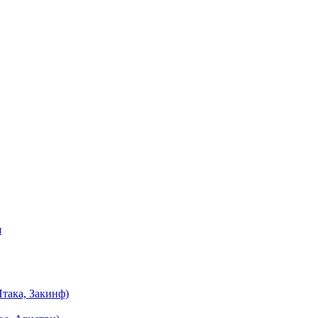
я
така, Закинф)