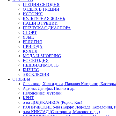
ГРЕЦИЯ СЕГОДНЯ
ОТДЫХ В ГРЕЦИИ
ИСТОРИЯ
КУЛЬТУРНАЯ ЖИЗНЬ
НАШИ В ГРЕЦИИ
ГРЕЧЕСКАЯ ДИАСПОРА
СПОРТ
ЯЗЫК
РЕЛИГИЯ
ПРИРОДА
КУХНЯ
МОДА И SHOPPING
ЕС СЕГОДНЯ
НЕДВИЖИМОСТЬ
БИЗНЕС
ЭКСКЛЮЗИВ
ОТЗЫВЫ
Салоники, Халкидики, Паралия Катерини, Касторь
Афины, Дельфы, Пилио и др.
Пелопоннес, Лутраки
КРИТ
о-ва ДОДЕКАНЕСА (Родос, Кос)
ИОНИЧЕСКИЕ о-ва (Корфу, Лефкада, Кефалония, И
о-ва КИКЛАД (Санторини, Миконос и др.)