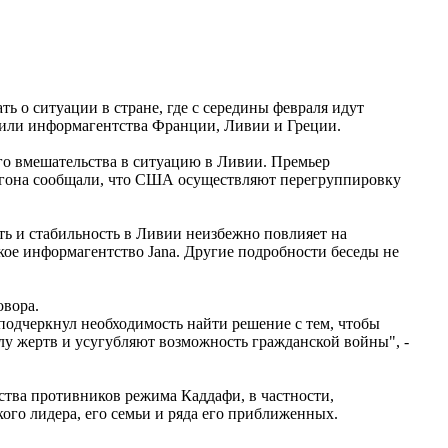
 о ситуации в стране, где с середины февраля идут
щили информагентства Франции, Ливии и Греции.
о вмешательства в ситуацию в Ливии. Премьер
агона сообщали, что США осуществляют перегруппировку
ть и стабильность в Ливии неизбежно повлияет на
кое информагентство Jana. Другие подробности беседы не
овора.
подчеркнул необходимость найти решение с тем, чтобы
лу жертв и усугубляют возможность гражданской войны", -
ва противников режима Каддафи, в частности,
ого лидера, его семьи и ряда его приближенных.