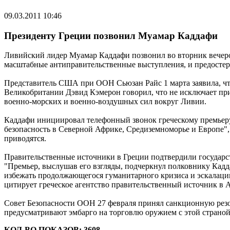
09.03.2011 10:46
Президенту Греции позвонил Муамар Каддафи
Ливийский лидер Муамар Каддафи позвонил во вторник вечером
масштабные антиправительственные выступления, и предостер
Представитель США при ООН Сьюзан Райс 1 марта заявила, ч
Великобритании Дэвид Кэмерон говорил, что не исключает пр
военно-морских и военно-воздушных сил вокруг Ливии.
Каддафи инициировал телефонный звонок греческому премьеру,
безопасность в Северной Африке, Средиземноморье и Европе",
приводятся.
Правительственные источники в Греции подтвердили государс
"Премьер, выслушав его взгляды, подчеркнул полковнику Кадд
избежать продолжающегося гуманитарного кризиса и эскалации
цитирует греческое агентство правительственный источник в 
Совет Безопасности ООН 27 февраля принял санкционную рез
предусматривают эмбарго на торговлю оружием с этой страной,
КОЛ-ВО ПОКАЗОВ: 3608