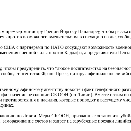
 премьер-министру Греции Йоргосу Папандреу, чтобы рассказать
ечь против возможного вмешательства в ситуацию извне, сооб
то США с партнерами по НАТО обсуждают возможность военног
именения военной силы против Каддафи, а представители Пент
 чтобы предупредить, что "любое посягательство на безопаснос
 сообщает агентство Франс Пресс, цитируя официальное ливийс
твенному Афинскому агентству новостей факт телефонного разг
афи значение резолюции СБ ООН (по Ливии). Вместе с этим он 
 противостояния и насилия, которые приводят к растущему чис
Афинах.
олюцию по Ливии. Меры СБ ООН, призванные остановить убийст
 замораживание счетов и запрет на зарубежные поездки ливийск