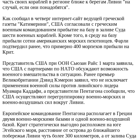
часть своих кораблей в регионе ближе к берегам Ливии "на
случай, если они понадобятся".
Как сообщал в четверг интернет-сайт ведущей греческой
газеты "Катимерини", США согласовали с греческим
военным командованием прибытие на базу в заливе Суда
шести военных кораблей. Кроме того, в среду на базу
прибыли сотни американских морских пехотинцев. Фарли
подтвердил ранее, что примерно 400 морпехов прибыли на
Крит.
Представитель США при ООН Сьюзан Райс 1 марта заявила,
что США с партнерами по НАТО обсуждают возможность
военного вмешательства в ситуацию. Ранее премьер
Великобритании Дэвид Кэмерон заявил, что не исключает
применения военной силы против ливийского лидера
Муамара Каддафи, а представители Пентагона сообщили, что
США осуществляют перегруппировку военно-морских и
военно-воздушных сил вокруг Ливии.
Европейское командование Пентагона располагает в Греции
двумя военно-морскими базами и одной военно-воздушной
базой. Крит стратегически выгодно расположен на юге
Эгейского моря, расстояние от острова до ближайшего
побережья Ливии чуть более 300 километров, а от залива Суда