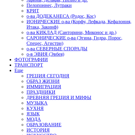
Пелопоннес, Лутраки
КРИТ
о-ва ДОДЕКАНЕСА (Родос, Кос)
ИОНИЧЕСКИЕ о-ва (Корфу, Лефкада, Кефалония,
Итака, Закинф)
о-ва КИКЛАД (Санторини, Миконос и др.)
САРОНИЧЕСКИЕ о-ва (Эгина, Гидра, Порос,
Спецес, Агистри)
о-ва СЕВЕРНЫЕ СПОРАДЫ
о-в ЭВИЯ (Эвбея)
ФОТОГРАФИИ
ТРАНСПОРТ
Еще
ГРЕЦИЯ СЕГОДНЯ
ОБРАЗ ЖИЗНИ
ИММИГРАЦИЯ
ПРАЗДНИКИ
ДРЕВНЯЯ ГРЕЦИЯ И МИФЫ
МУЗЫКА
КУХНЯ
ЯЗЫК
МОДА
ОБРАЗОВАНИЕ
ИСТОРИЯ