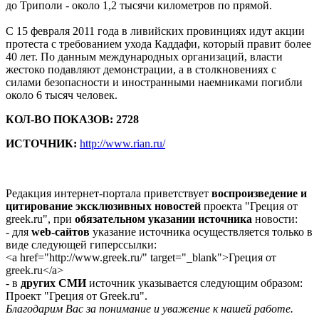
до Триполи - около 1,2 тысячи километров по прямой.
С 15 февраля 2011 года в ливийских провинциях идут акции
протеста с требованием ухода Каддафи, который правит более
40 лет. По данным международных организаций, власти
жестоко подавляют демонстрации, а в столкновениях с
силами безопасности и иностранными наемниками погибли
около 6 тысяч человек.
КОЛ-ВО ПОКАЗОВ: 2728
ИСТОЧНИК:
http://www.rian.ru/
Редакция интернет-портала приветствует
воспроизведение и
цитирование эксклюзивных новостей
проекта "Греция от
greek.ru", при
обязательном указании источника
новости:
- для
web-сайтов
указание источника осуществляется только в
виде следующей гиперссылки:
<a href="http://www.greek.ru/" target="_blank">Греция от
greek.ru</a>
- в
других СМИ
источник указывается следующим образом:
Проект "Греция от Greek.ru".
Благодарим Вас за понимание и уважение к нашей работе.