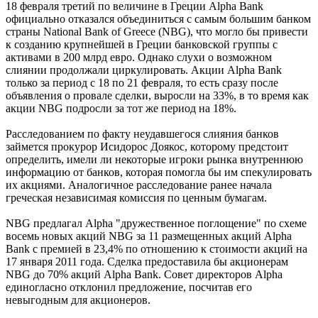
18 февраля третий по величине в Греции Alpha Bank
официально отказался объединиться с самым большим банком
страны National Bank of Greece (NBG), что могло бы привести
к созданию крупнейшей в Греции банковской группы с
активами в 200 млрд евро. Однако слухи о возможном
слиянии продолжали циркулировать. Акции Alpha Bank
только за период с 18 по 21 февраля, то есть сразу после
объявления о провале сделки, выросли на 33%, в то время как
акции NBG подросли за тот же период на 18%.
Расследованием по факту неудавшегося слияния банков
займется прокурор Исидорос Доякос, которому предстоит
определить, имели ли некоторые игроки рынка внутреннюю
информацию от банков, которая помогла бы им спекулировать
их акциями. Аналогичное расследование ранее начала
греческая независимая комиссия по ценным бумагам.
NBG предлагал Alpha "дружественное поглощение" по схеме
восемь новых акций NBG за 11 размещенных акций Alpha
Bank с премией в 23,4% по отношению к стоимости акций на
17 января 2011 года. Сделка предоставила бы акционерам
NBG до 70% акций Alpha Bank. Совет директоров Alpha
единогласно отклонил предложение, посчитав его
невыгодным для акционеров.