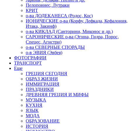
Пелопоннес, Лутраки
КРИТ
о-ва ДОДЕКАНЕСА (Родос, Кос)
ИОНИЧЕСКИЕ о-ва (Корфу, Лефкада, Кефалония,
Итака, Закинф)
о-ва КИКЛАД (Санторини, Миконос и др.)
САРОНИЧЕСКИЕ о-ва (Эгина, Гидра, Порос,
Спецес, Агистри)
о-ва СЕВЕРНЫЕ СПОРАДЫ
о-в ЭВИЯ (Эвбея)
ФОТОГРАФИИ
ТРАНСПОРТ
Еще
ГРЕЦИЯ СЕГОДНЯ
ОБРАЗ ЖИЗНИ
ИММИГРАЦИЯ
ПРАЗДНИКИ
ДРЕВНЯЯ ГРЕЦИЯ И МИФЫ
МУЗЫКА
КУХНЯ
ЯЗЫК
МОДА
ОБРАЗОВАНИЕ
ИСТОРИЯ