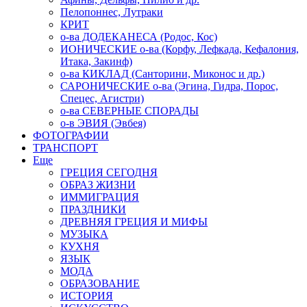
Пелопоннес, Лутраки
КРИТ
о-ва ДОДЕКАНЕСА (Родос, Кос)
ИОНИЧЕСКИЕ о-ва (Корфу, Лефкада, Кефалония,
Итака, Закинф)
о-ва КИКЛАД (Санторини, Миконос и др.)
САРОНИЧЕСКИЕ о-ва (Эгина, Гидра, Порос,
Спецес, Агистри)
о-ва СЕВЕРНЫЕ СПОРАДЫ
о-в ЭВИЯ (Эвбея)
ФОТОГРАФИИ
ТРАНСПОРТ
Еще
ГРЕЦИЯ СЕГОДНЯ
ОБРАЗ ЖИЗНИ
ИММИГРАЦИЯ
ПРАЗДНИКИ
ДРЕВНЯЯ ГРЕЦИЯ И МИФЫ
МУЗЫКА
КУХНЯ
ЯЗЫК
МОДА
ОБРАЗОВАНИЕ
ИСТОРИЯ