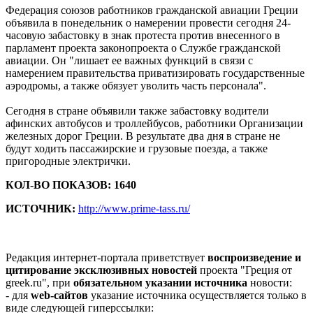
Федерация союзов работников гражданской авиации Греции
объявила в понедельник о намерении провести сегодня 24-
часовую забастовку в знак протеста против внесенного в
парламент проекта законопроекта о Службе гражданской
авиации. Он "лишает ее важных функций в связи с
намерением правительства приватизировать государственные
аэродромы, а также обязует уволить часть персонала".
Сегодня в стране объявили также забастовку водители
афинских автобусов и троллейбусов, работники Организации
железных дорог Греции. В результате два дня в стране не
будут ходить пассажирские и грузовые поезда, а также
пригородные электрички.
КОЛ-ВО ПОКАЗОВ: 1640
ИСТОЧНИК:
http://www.prime-tass.ru/
Редакция интернет-портала приветствует
воспроизведение и
цитирование эксклюзивных новостей
проекта "Греция от
greek.ru", при
обязательном указании источника
новости:
- для
web-сайтов
указание источника осуществляется только в
виде следующей гиперссылки: