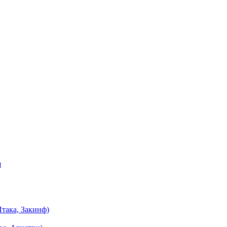
я
така, Закинф)