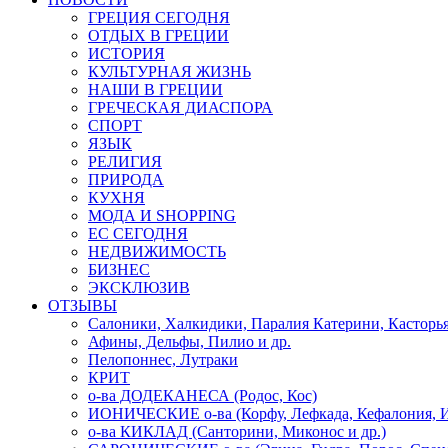
ГРЕЦИЯ СЕГОДНЯ
ОТДЫХ В ГРЕЦИИ
ИСТОРИЯ
КУЛЬТУРНАЯ ЖИЗНЬ
НАШИ В ГРЕЦИИ
ГРЕЧЕСКАЯ ДИАСПОРА
СПОРТ
ЯЗЫК
РЕЛИГИЯ
ПРИРОДА
КУХНЯ
МОДА И SHOPPING
ЕС СЕГОДНЯ
НЕДВИЖИМОСТЬ
БИЗНЕС
ЭКСКЛЮЗИВ
ОТЗЫВЫ
Салоники, Халкидики, Паралия Катерини, Касторь
Афины, Дельфы, Пилио и др.
Пелопоннес, Лутраки
КРИТ
о-ва ДОДЕКАНЕСА (Родос, Кос)
ИОНИЧЕСКИЕ о-ва (Корфу, Лефкада, Кефалония, И
о-ва КИКЛАД (Санторини, Миконос и др.)