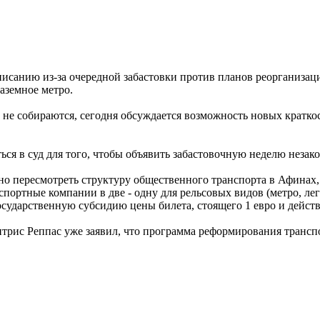
исанию из-за очередной забастовки против планов реорганизац
наземное метро.
не собираются, сегодня обсуждается возможность новых краткоср
ся в суд для того, чтобы объявить забастовочную неделю незак
о пересмотреть структуру общественного транспорта в Афинах
ортные компании в две - одну для рельсовых видов (метро, легк
осударственную субсидию цены билета, стоящего 1 евро и действ
рис Реппас уже заявил, что программа реформирования транспо