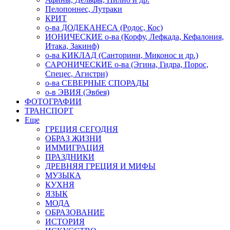
Пелопоннес, Лутраки
КРИТ
о-ва ДОДЕКАНЕСА (Родос, Кос)
ИОНИЧЕСКИЕ о-ва (Корфу, Лефкада, Кефалония,
Итака, Закинф)
о-ва КИКЛАД (Санторини, Миконос и др.)
САРОНИЧЕСКИЕ о-ва (Эгина, Гидра, Порос,
Спецес, Агистри)
о-ва СЕВЕРНЫЕ СПОРАДЫ
о-в ЭВИЯ (Эвбея)
ФОТОГРАФИИ
ТРАНСПОРТ
Еще
ГРЕЦИЯ СЕГОДНЯ
ОБРАЗ ЖИЗНИ
ИММИГРАЦИЯ
ПРАЗДНИКИ
ДРЕВНЯЯ ГРЕЦИЯ И МИФЫ
МУЗЫКА
КУХНЯ
ЯЗЫК
МОДА
ОБРАЗОВАНИЕ
ИСТОРИЯ