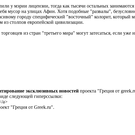
или у мэрии лицензии, тогда как тысячи остальных занимаются
е себя мусор на улицах Афин. Хотя подобные "развалы", безусло
красивому городу специфический "восточный" колорит, который м
 из столпов европейской цивилизации.
 торговцев из стран "третьего мира" могут затесаться, если уже
цитирование эксклюзивных новостей
проекта "Греция от greek.r
 виде следующей гиперссылки:
</a>
ект "Греция от Greek.ru".