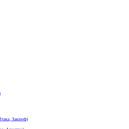
я
така, Закинф)