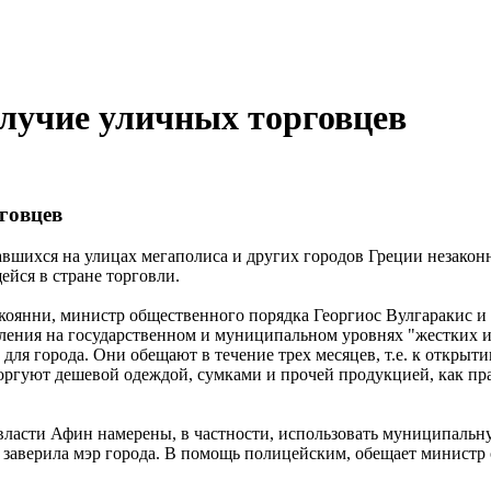
лучие уличных торговцев
говцев
вшихся на улицах мегаполиса и других городов Греции незакон
йся в стране торговли.
коянни, министр общественного порядка Георгиос Вулгаракис и 
вления на государственном и муниципальном уровнях "жестких 
для города. Они обещают в течение трех месяцев, т.е. к открыт
торгуют дешевой одеждой, сумками и прочей продукцией, как пра
 власти Афин намерены, в частности, использовать муниципальн
 - заверила мэр города. В помощь полицейским, обещает министр