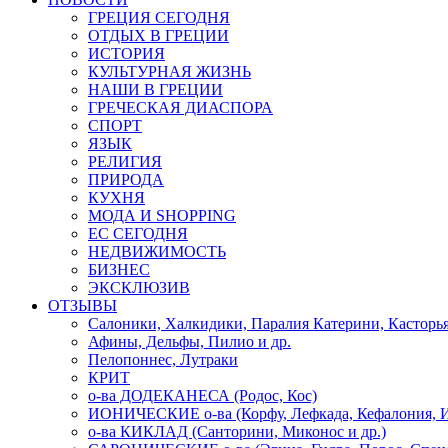
ГРЕЦИЯ СЕГОДНЯ
ОТДЫХ В ГРЕЦИИ
ИСТОРИЯ
КУЛЬТУРНАЯ ЖИЗНЬ
НАШИ В ГРЕЦИИ
ГРЕЧЕСКАЯ ДИАСПОРА
СПОРТ
ЯЗЫК
РЕЛИГИЯ
ПРИРОДА
КУХНЯ
МОДА И SHOPPING
ЕС СЕГОДНЯ
НЕДВИЖИМОСТЬ
БИЗНЕС
ЭКСКЛЮЗИВ
ОТЗЫВЫ
Салоники, Халкидики, Паралия Катерини, Касторь
Афины, Дельфы, Пилио и др.
Пелопоннес, Лутраки
КРИТ
о-ва ДОДЕКАНЕСА (Родос, Кос)
ИОНИЧЕСКИЕ о-ва (Корфу, Лефкада, Кефалония, И
о-ва КИКЛАД (Санторини, Миконос и др.)