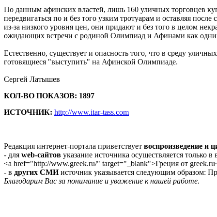
По данным афинских властей, лишь 160 уличных торговцев куп
передвигаться по и без того узким тротуарам и оставляя посл
из-за низкого уровня цен, они придают и без того в целом не
ожидающих встречи с родиной Олимпиад и Афинами как одним
Естественно, существует и опасность того, что в среду уличных
готовящиеся "выступить" на Афинской Олимпиаде.
Сергей Латышев
КОЛ-ВО ПОКАЗОВ: 1897
ИСТОЧНИК:
http://www.itar-tass.com
Редакция интернет-портала приветствует
воспроизведение и 
- для
web-сайтов
указание источника осуществляется только в
<a href="http://www.greek.ru/" target="_blank">Греция от greek.ru
- в
других СМИ
источник указывается следующим образом: Про
Благодарим Вас за понимание и уважение к нашей работе.