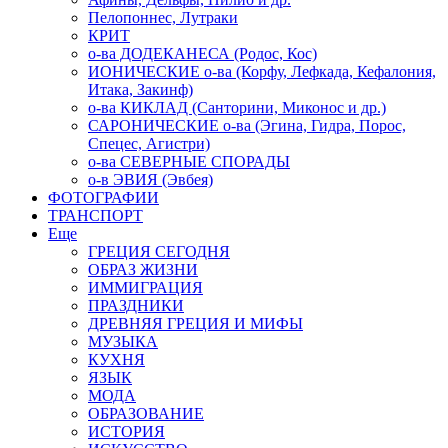
Пелопоннес, Лутраки
КРИТ
о-ва ДОДЕКАНЕСА (Родос, Кос)
ИОНИЧЕСКИЕ о-ва (Корфу, Лефкада, Кефалония,
Итака, Закинф)
о-ва КИКЛАД (Санторини, Миконос и др.)
САРОНИЧЕСКИЕ о-ва (Эгина, Гидра, Порос,
Спецес, Агистри)
о-ва СЕВЕРНЫЕ СПОРАДЫ
о-в ЭВИЯ (Эвбея)
ФОТОГРАФИИ
ТРАНСПОРТ
Еще
ГРЕЦИЯ СЕГОДНЯ
ОБРАЗ ЖИЗНИ
ИММИГРАЦИЯ
ПРАЗДНИКИ
ДРЕВНЯЯ ГРЕЦИЯ И МИФЫ
МУЗЫКА
КУХНЯ
ЯЗЫК
МОДА
ОБРАЗОВАНИЕ
ИСТОРИЯ