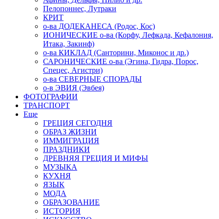
Пелопоннес, Лутраки
КРИТ
о-ва ДОДЕКАНЕСА (Родос, Кос)
ИОНИЧЕСКИЕ о-ва (Корфу, Лефкада, Кефалония,
Итака, Закинф)
о-ва КИКЛАД (Санторини, Миконос и др.)
САРОНИЧЕСКИЕ о-ва (Эгина, Гидра, Порос,
Спецес, Агистри)
о-ва СЕВЕРНЫЕ СПОРАДЫ
о-в ЭВИЯ (Эвбея)
ФОТОГРАФИИ
ТРАНСПОРТ
Еще
ГРЕЦИЯ СЕГОДНЯ
ОБРАЗ ЖИЗНИ
ИММИГРАЦИЯ
ПРАЗДНИКИ
ДРЕВНЯЯ ГРЕЦИЯ И МИФЫ
МУЗЫКА
КУХНЯ
ЯЗЫК
МОДА
ОБРАЗОВАНИЕ
ИСТОРИЯ