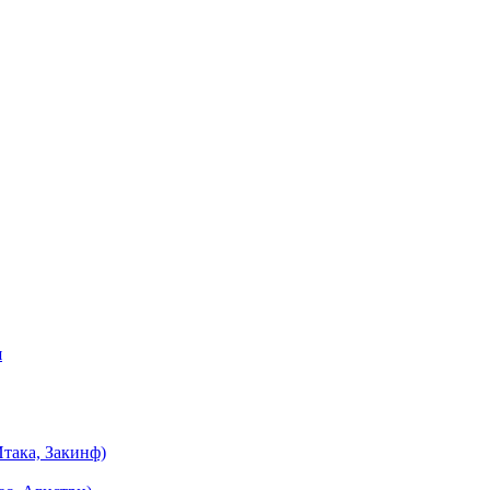
я
така, Закинф)