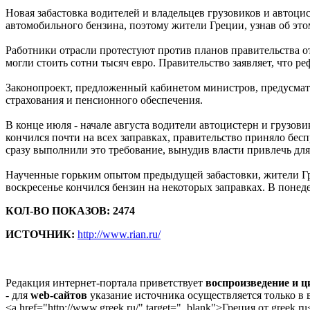
Новая забастовка водителей и владельцев грузовиков и автоци
автомобильного бензина, поэтому жители Греции, узнав об этом
Работники отрасли протестуют против планов правительства о
могли стоить сотни тысяч евро. Правительство заявляет, что р
Законопроект, предложенный кабинетом министров, предусмат
страхования и пенсионного обеспечения.
В конце июля - начале августа водители автоцистерн и грузов
кончился почти на всех заправках, правительство приняло бес
сразу выполнили это требование, вынудив власти привлечь дл
Наученные горьким опытом предыдущей забастовки, жители Гр
воскресенье кончился бензин на некоторых заправках. В поне
КОЛ-ВО ПОКАЗОВ: 2474
ИСТОЧНИК:
http://www.rian.ru/
Редакция интернет-портала приветствует
воспроизведение и 
- для
web-сайтов
указание источника осуществляется только в
<a href="http://www.greek.ru/" target="_blank">Греция от greek.ru