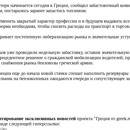
стерн начинается сегодня в Греции, сообщил забастовочный коми
, постарались заранее запастись топливом.
тменить закрытый характер профессии и в будущем выдавать вс
еформа необходима, чтобы снизить расходы на транспорт в торгов
ривает постепенную либерализацию рынка и значительные усту
иков уже проводили недельную забастовку, оставив значительную
прецедентное решение о гражданской мобилизации водителей, пр
я снабжения рынка бензовозы греческой армии.
еции еще до начала новой стачки спешат наполнить резервуары
дельник на бензоколонках ожидаются очереди и сопутствующее з
цитирование эксклюзивных новостей
проекта "Греция от greek.r
 виде следующей гиперссылки:
</a>