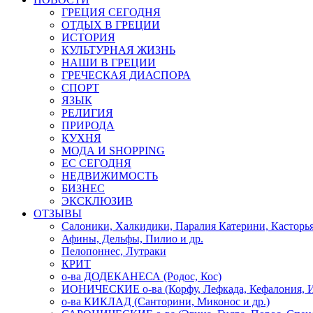
ГРЕЦИЯ СЕГОДНЯ
ОТДЫХ В ГРЕЦИИ
ИСТОРИЯ
КУЛЬТУРНАЯ ЖИЗНЬ
НАШИ В ГРЕЦИИ
ГРЕЧЕСКАЯ ДИАСПОРА
СПОРТ
ЯЗЫК
РЕЛИГИЯ
ПРИРОДА
КУХНЯ
МОДА И SHOPPING
ЕС СЕГОДНЯ
НЕДВИЖИМОСТЬ
БИЗНЕС
ЭКСКЛЮЗИВ
ОТЗЫВЫ
Салоники, Халкидики, Паралия Катерини, Касторь
Афины, Дельфы, Пилио и др.
Пелопоннес, Лутраки
КРИТ
о-ва ДОДЕКАНЕСА (Родос, Кос)
ИОНИЧЕСКИЕ о-ва (Корфу, Лефкада, Кефалония, И
о-ва КИКЛАД (Санторини, Миконос и др.)