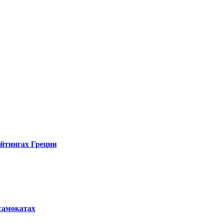
ейтингах Греции
осамокатах