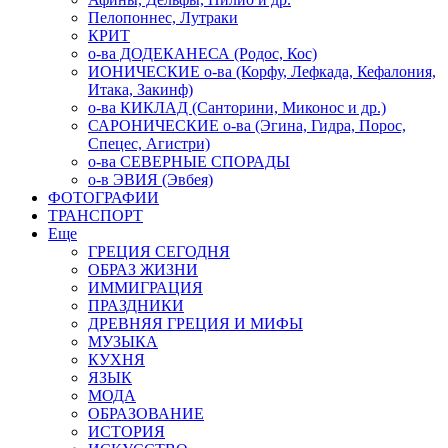
Пелопоннес, Лутраки
КРИТ
о-ва ДОДЕКАНЕСА (Родос, Кос)
ИОНИЧЕСКИЕ о-ва (Корфу, Лефкада, Кефалония,
Итака, Закинф)
о-ва КИКЛАД (Санторини, Миконос и др.)
САРОНИЧЕСКИЕ о-ва (Эгина, Гидра, Порос,
Спецес, Агистри)
о-ва СЕВЕРНЫЕ СПОРАДЫ
о-в ЭВИЯ (Эвбея)
ФОТОГРАФИИ
ТРАНСПОРТ
Еще
ГРЕЦИЯ СЕГОДНЯ
ОБРАЗ ЖИЗНИ
ИММИГРАЦИЯ
ПРАЗДНИКИ
ДРЕВНЯЯ ГРЕЦИЯ И МИФЫ
МУЗЫКА
КУХНЯ
ЯЗЫК
МОДА
ОБРАЗОВАНИЕ
ИСТОРИЯ