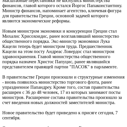
Масштабные перестановки не коснулись министерства
финансов, главой которого остался Йоргос Папаконстантину.
Министр финансов, напоминает агентство, ключевая фигура
для правительства Греции, основной задачей которого
являются экономические реформы.
Новым министром экономики и конкуренции Греции стал
Михалис Хрисохоидис, ранее возглавлявший министерство
общественного порядка. Экс-министр экономики Лука
Кацели теперь будет министром труда. Предшественник
Кацели на этом посту Андреас Ловердос стал министром
здравоохранения. Главой министерства общественного
порядка назначен Христос Папуцис, ранее являвшийся
представителем правящей партии "ПАСОК" в парламенте.
В правительстве Греции произошли и структурные изменения
- вновь появилось министерство торгового флота, ранее
упраздненное Папандреу. Кроме того, состав правительства
расширен с 36 до 48 человек, 17 из которых занимают посты
министров. Расширение состава правительства произошло за
счет введения новых должностей заместителей министра.
Новое правительство будет приведено к присяге сегодня, 7
сентября.