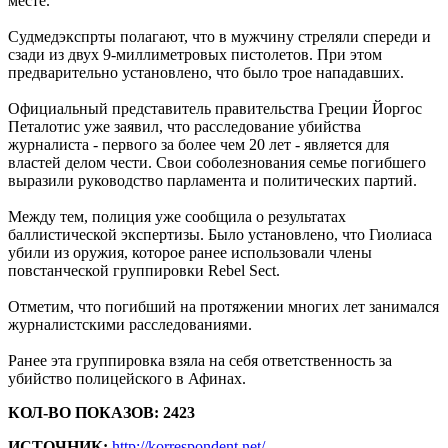
месте.
Судмедэкспрты полагают, что в мужчину стреляли спереди и
сзади из двух 9-миллиметровых пистолетов. При этом
предварительно установлено, что было трое нападавших.
Официальный представитель правительства Греции Йоргос
Петалотис уже заявил, что расследование убийства
журналиста - первого за более чем 20 лет - является для
властей делом чести. Свои соболезнования семье погибшего
выразили руководство парламента и политических партий.
Между тем, полиция уже сообщила о результатах
баллистической экспертизы. Было установлено, что Гиолиаса
убили из оружия, которое ранее использовали члены
повстанческой группировки Rebel Sect.
Отметим, что погибший на протяжении многих лет занимался
журналистскими расследованиями.
Ранее эта группировка взяла на себя ответственность за
убийство полицейского в Афинах.
КОЛ-ВО ПОКАЗОВ: 2423
ИСТОЧНИК:
http://korrespondent.net/