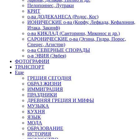
Пелопоннес, Лутраки
КРИТ
о-ва ДОДЕКАНЕСА (Родос, Кос)
ИОНИЧЕСКИЕ о-ва (Корфу, Лефкада, Кефалония,
Итака, Закинф)
о-ва КИКЛАД (Санторини, Миконос и др.)
САРОНИЧЕСКИЕ о-ва (Эгина, Гидра, Порос,
Спецес, Агистри)
о-ва СЕВЕРНЫЕ СПОРАДЫ
о-в ЭВИЯ (Эвбея)
ФОТОГРАФИИ
ТРАНСПОРТ
Еще
ГРЕЦИЯ СЕГОДНЯ
ОБРАЗ ЖИЗНИ
ИММИГРАЦИЯ
ПРАЗДНИКИ
ДРЕВНЯЯ ГРЕЦИЯ И МИФЫ
МУЗЫКА
КУХНЯ
ЯЗЫК
МОДА
ОБРАЗОВАНИЕ
ИСТОРИЯ