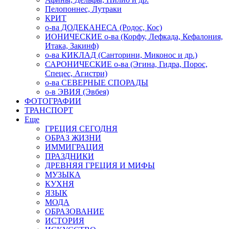
Пелопоннес, Лутраки
КРИТ
о-ва ДОДЕКАНЕСА (Родос, Кос)
ИОНИЧЕСКИЕ о-ва (Корфу, Лефкада, Кефалония,
Итака, Закинф)
о-ва КИКЛАД (Санторини, Миконос и др.)
САРОНИЧЕСКИЕ о-ва (Эгина, Гидра, Порос,
Спецес, Агистри)
о-ва СЕВЕРНЫЕ СПОРАДЫ
о-в ЭВИЯ (Эвбея)
ФОТОГРАФИИ
ТРАНСПОРТ
Еще
ГРЕЦИЯ СЕГОДНЯ
ОБРАЗ ЖИЗНИ
ИММИГРАЦИЯ
ПРАЗДНИКИ
ДРЕВНЯЯ ГРЕЦИЯ И МИФЫ
МУЗЫКА
КУХНЯ
ЯЗЫК
МОДА
ОБРАЗОВАНИЕ
ИСТОРИЯ