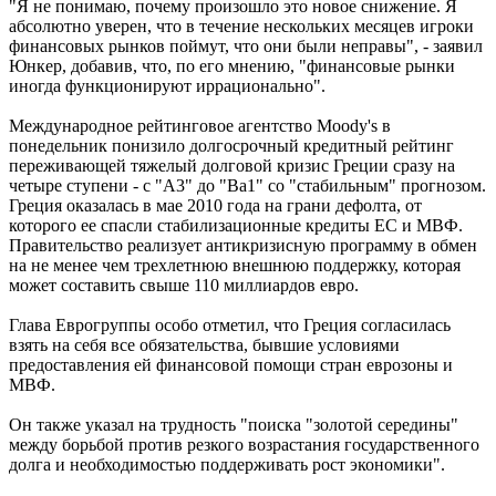
"Я не понимаю, почему произошло это новое снижение. Я
абсолютно уверен, что в течение нескольких месяцев игроки
финансовых рынков поймут, что они были неправы", - заявил
Юнкер, добавив, что, по его мнению, "финансовые рынки
иногда функционируют иррационально".
Международное рейтинговое агентство Moody's в
понедельник понизило долгосрочный кредитный рейтинг
переживающей тяжелый долговой кризис Греции сразу на
четыре ступени - c "А3" до "Вa1" со "стабильным" прогнозом.
Греция оказалась в мае 2010 года на грани дефолта, от
которого ее спасли стабилизационные кредиты ЕС и МВФ.
Правительство реализует антикризисную программу в обмен
на не менее чем трехлетнюю внешнюю поддержку, которая
может составить свыше 110 миллиардов евро.
Глава Еврогруппы особо отметил, что Греция согласилась
взять на себя все обязательства, бывшие условиями
предоставления ей финансовой помощи стран еврозоны и
МВФ.
Он также указал на трудность "поиска "золотой середины"
между борьбой против резкого возрастания государственного
долга и необходимостью поддерживать рост экономики".