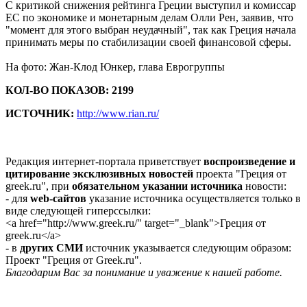
С критикой снижения рейтинга Греции выступил и комиссар
ЕС по экономике и монетарным делам Олли Рен, заявив, что
"момент для этого выбран неудачный", так как Греция начала
принимать меры по стабилизации своей финансовой сферы.
На фото: Жан-Клод Юнкер, глава Еврогруппы
КОЛ-ВО ПОКАЗОВ: 2199
ИСТОЧНИК:
http://www.rian.ru/
Редакция интернет-портала приветствует
воспроизведение и
цитирование эксклюзивных новостей
проекта "Греция от
greek.ru", при
обязательном указании источника
новости:
- для
web-сайтов
указание источника осуществляется только в
виде следующей гиперссылки:
<a href="http://www.greek.ru/" target="_blank">Греция от
greek.ru</a>
- в
других СМИ
источник указывается следующим образом:
Проект "Греция от Greek.ru".
Благодарим Вас за понимание и уважение к нашей работе.