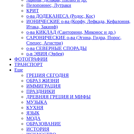
Пелопоннес, Лутраки
КРИТ
о-ва ДОДЕКАНЕСА (Родос, Кос)
ИОНИЧЕСКИЕ о-ва (Корфу, Лефкада, Кефалония,
Итака, Закинф)
о-ва КИКЛАД (Санторини, Миконос и др.)
САРОНИЧЕСКИЕ о-ва (Эгина, Гидра, Порос,
Спецес, Агистри)
о-ва СЕВЕРНЫЕ СПОРАДЫ
о-в ЭВИЯ (Эвбея)
ФОТОГРАФИИ
ТРАНСПОРТ
Еще
ГРЕЦИЯ СЕГОДНЯ
ОБРАЗ ЖИЗНИ
ИММИГРАЦИЯ
ПРАЗДНИКИ
ДРЕВНЯЯ ГРЕЦИЯ И МИФЫ
МУЗЫКА
КУХНЯ
ЯЗЫК
МОДА
ОБРАЗОВАНИЕ
ИСТОРИЯ