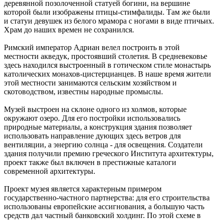
деревянной позолоченной статуей богини, на вершине
которой были изображены птицы-стимфалиды. Там же были
и статуи девушек из белого мрамора с ногами в виде птичьих.
Храм до наших времен не сохранился.
Римский император Адриан велел построить в этой
местности акведук, простоявший столетия. В средневековье
здесь находился выстроенный в готическом стиле монастырь
католических монахов-цистерцианцев. В наше время жители
этой местности занимаются сельским хозяйством и
скотоводством, известны народные промыслы.
Музей выстроен на склоне одного из холмов, которые
окружают озеро. Для его постройки использовались
природные материалы, а конструкция здания позволяет
использовать направление дующих здесь ветров для
вентиляции, а энергию солнца - для освещения. Создатели
здания получили премию греческого Института архитектуры,
проект также был включен в престижные каталоги
современной архитектуры.
Проект музея является характерным примером
государственно-частного партнерства: для его строительства
использованы европейские ассигнования, а большую часть
средств дал частный банковский холдинг. По этой схеме в