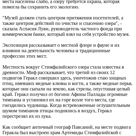
места населены слабо, а озеру требуется охрана, которая
помогла бы сохранить его экологию.
"Музей должен стать центром притяжения посетителей, а
также центром действий по очистке и спасению озера", -
сказала Аспасия Луви, руководитель частного фонда при
коммерческом банке, который взял на себя устройство музея.
Экспозиция рассказывает о местной флоре и фауне и их
влиянии на деятельность человека и традиционные
профессии этих мест.
Местность вокруг Стимфалийского озера стала известна в
древности. Миф рассказывает, что третий из своих 12
подвигов Геракл совершил здесь, уничтожив стаю хищных
птиц, имевших медные клювы и когти, а также медные перья,
которые они сыпали на землю, как стрелы, опустошая целый
край. Геракл получил от богини Афины Паллады огромные
тимпаны и установил их на горе возле того места, где
гнездились чудовища. Когда встревоженные оглушительным
шумом тимпанов птицы поднялись в воздух, Геракл
перестрелял их из лука.
Как сообщает античный географ Павсаний, на месте подвига
Геракла был выстроен храм Артемиды Стимфалийской с