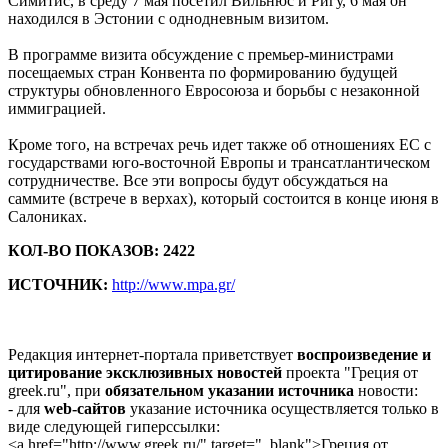
Симитис, в среду 7 мая посетил Вильнюс и Ригу, 6 мая он
находился в Эстонии с однодневным визитом.
В программе визита обсуждение с премьер-министрами
посещаемых стран Конвента по формированию будущей
структуры обновленного Евросоюза и борьбы с незаконной
иммиграцией.
Кроме того, на встречах речь идет также об отношениях ЕС с
государствами юго-восточной Европы и трансатлантическом
сотрудничестве. Все эти вопросы будут обсуждаться на
саммите (встрече в верхах), который состоится в конце июня в
Салониках.
КОЛ-ВО ПОКАЗОВ: 2422
ИСТОЧНИК:
http://www.mpa.gr/
Редакция интернет-портала приветствует
воспроизведение и
цитирование эксклюзивных новостей
проекта "Греция от
greek.ru", при
обязательном указании источника
новости:
- для
web-сайтов
указание источника осуществляется только в
виде следующей гиперссылки:
<a href="http://www.greek.ru/" target="_blank">Греция от