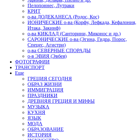
Пелопоннес, Лутраки
КРИТ
о-ва ДОДЕКАНЕСА (Родос, Кос)
ИОНИЧЕСКИЕ о-ва (Корфу, Лефкада, Кефалония,
Итака, Закинф)
о-ва КИКЛАД (Санторини, Миконос и др.)
САРОНИЧЕСКИЕ о-ва (Эгина, Гидра, Порос,
Спецес, Агистри)
о-ва СЕВЕРНЫЕ СПОРАДЫ
о-в ЭВИЯ (Эвбея)
ФОТОГРАФИИ
ТРАНСПОРТ
Еще
ГРЕЦИЯ СЕГОДНЯ
ОБРАЗ ЖИЗНИ
ИММИГРАЦИЯ
ПРАЗДНИКИ
ДРЕВНЯЯ ГРЕЦИЯ И МИФЫ
МУЗЫКА
КУХНЯ
ЯЗЫК
МОДА
ОБРАЗОВАНИЕ
ИСТОРИЯ