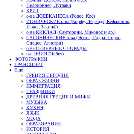
Пелопоннес, Лутраки
КРИТ
о-ва ДОДЕКАНЕСА (Родос, Кос)
ИОНИЧЕСКИЕ о-ва (Корфу, Лефкада, Кефалония,
Итака, Закинф)
о-ва КИКЛАД (Санторини, Миконос и др.)
САРОНИЧЕСКИЕ о-ва (Эгина, Гидра, Порос,
Спецес, Агистри)
о-ва СЕВЕРНЫЕ СПОРАДЫ
о-в ЭВИЯ (Эвбея)
ФОТОГРАФИИ
ТРАНСПОРТ
Еще
ГРЕЦИЯ СЕГОДНЯ
ОБРАЗ ЖИЗНИ
ИММИГРАЦИЯ
ПРАЗДНИКИ
ДРЕВНЯЯ ГРЕЦИЯ И МИФЫ
МУЗЫКА
КУХНЯ
ЯЗЫК
МОДА
ОБРАЗОВАНИЕ
ИСТОРИЯ