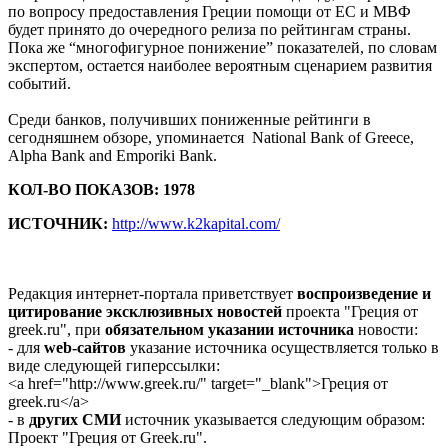
по вопросу предоставления Греции помощи от ЕС и МВФ
будет принято до очередного релиза по рейтингам страны.
Пока же “многофигурное понижение” показателей, по словам
экспертом, остается наиболее вероятным сценарием развития
событий.
Среди банков, получивших пониженные рейтинги в
сегодняшнем обзоре, упоминается National Bank of Greece,
Alpha Bank and Emporiki Bank.
КОЛ-ВО ПОКАЗОВ: 1978
ИСТОЧНИК:
http://www.k2kapital.com/
Редакция интернет-портала приветствует
воспроизведение и
цитирование эксклюзивных новостей
проекта "Греция от
greek.ru", при
обязательном указании источника
новости:
- для
web-сайтов
указание источника осуществляется только в
виде следующей гиперссылки:
<a href="http://www.greek.ru/" target="_blank">Греция от
greek.ru</a>
- в
других СМИ
источник указывается следующим образом:
Проект "Греция от Greek.ru".