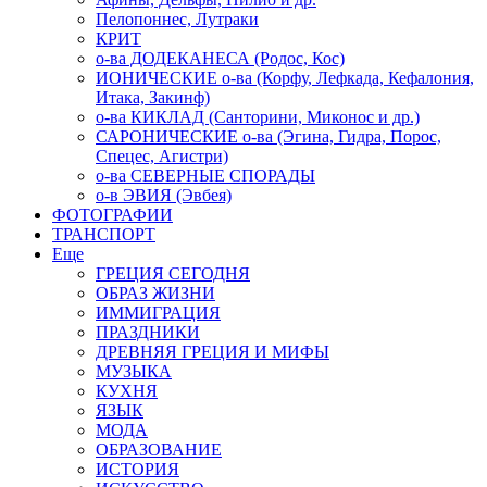
Пелопоннес, Лутраки
КРИТ
о-ва ДОДЕКАНЕСА (Родос, Кос)
ИОНИЧЕСКИЕ о-ва (Корфу, Лефкада, Кефалония,
Итака, Закинф)
о-ва КИКЛАД (Санторини, Миконос и др.)
САРОНИЧЕСКИЕ о-ва (Эгина, Гидра, Порос,
Спецес, Агистри)
о-ва СЕВЕРНЫЕ СПОРАДЫ
о-в ЭВИЯ (Эвбея)
ФОТОГРАФИИ
ТРАНСПОРТ
Еще
ГРЕЦИЯ СЕГОДНЯ
ОБРАЗ ЖИЗНИ
ИММИГРАЦИЯ
ПРАЗДНИКИ
ДРЕВНЯЯ ГРЕЦИЯ И МИФЫ
МУЗЫКА
КУХНЯ
ЯЗЫК
МОДА
ОБРАЗОВАНИЕ
ИСТОРИЯ