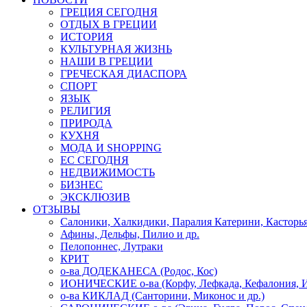
ГРЕЦИЯ СЕГОДНЯ
ОТДЫХ В ГРЕЦИИ
ИСТОРИЯ
КУЛЬТУРНАЯ ЖИЗНЬ
НАШИ В ГРЕЦИИ
ГРЕЧЕСКАЯ ДИАСПОРА
СПОРТ
ЯЗЫК
РЕЛИГИЯ
ПРИРОДА
КУХНЯ
МОДА И SHOPPING
ЕС СЕГОДНЯ
НЕДВИЖИМОСТЬ
БИЗНЕС
ЭКСКЛЮЗИВ
ОТЗЫВЫ
Салоники, Халкидики, Паралия Катерини, Касторь
Афины, Дельфы, Пилио и др.
Пелопоннес, Лутраки
КРИТ
о-ва ДОДЕКАНЕСА (Родос, Кос)
ИОНИЧЕСКИЕ о-ва (Корфу, Лефкада, Кефалония, И
о-ва КИКЛАД (Санторини, Миконос и др.)