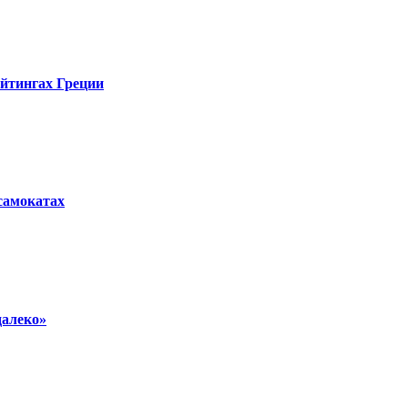
ейтингах Греции
осамокатах
далеко»