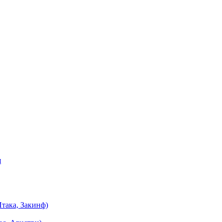
я
така, Закинф)