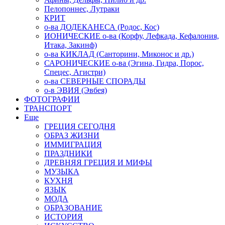
Пелопоннес, Лутраки
КРИТ
о-ва ДОДЕКАНЕСА (Родос, Кос)
ИОНИЧЕСКИЕ о-ва (Корфу, Лефкада, Кефалония,
Итака, Закинф)
о-ва КИКЛАД (Санторини, Миконос и др.)
САРОНИЧЕСКИЕ о-ва (Эгина, Гидра, Порос,
Спецес, Агистри)
о-ва СЕВЕРНЫЕ СПОРАДЫ
о-в ЭВИЯ (Эвбея)
ФОТОГРАФИИ
ТРАНСПОРТ
Еще
ГРЕЦИЯ СЕГОДНЯ
ОБРАЗ ЖИЗНИ
ИММИГРАЦИЯ
ПРАЗДНИКИ
ДРЕВНЯЯ ГРЕЦИЯ И МИФЫ
МУЗЫКА
КУХНЯ
ЯЗЫК
МОДА
ОБРАЗОВАНИЕ
ИСТОРИЯ