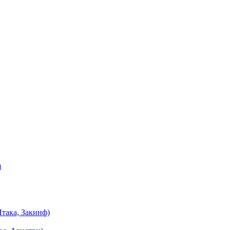
я
така, Закинф)