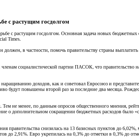
ьбе с растущим госдолгом
орьбе с растущим госдолгом. Основная задача новых бюджетных 
ial Times.
 должен, в частности, помочь правительству страны выплатить д
членам социалистической партии ПАСОК, что правительство наме
 наращиванию доходов, как и советовал Евросоюз и представите
ливо будут повышены второй раз за последние два месяца. Рожде
я. Тем не менее, по данным опросов общественного мнения, рей
шение о дополнительном сокращении бюджетных расходов было 
ия правительства снизилась на 13 базисных пунктов до 6,02%, м
в до 2,91%. Евро укрепилась на 0,3% до отметки в 0,3% до отме