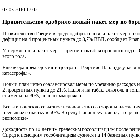
03.03.2010 17:02
Правительство одобрило новый пакет мер по бор
Правительство Греции в среду одобрило новый пакет мер по б
дефицит на 4 процентных пункта до 8,7% ВВП, сообщает Financ
Утвержденный пакет мер — третий с октября прошлого года. Он
этого года.
Еще вчера премьер-министр страны Георгиос Папандреу заявил 
катастрофы».
Новый план четко сбалансировал меры по урезанию расходов и
2 процентных пункта до 21%. Налоги на табак, алкоголь и топ
снижены на 30%, пенсии заморожены.
Все это повлекло серьезное недовольство со стороны населени
превышает отметку в 50%. В среду Папандреу заявил, что ре
экономики».
Доходность по 10-летним греческим гособлигациям после решен
Спред к немецким гособлигациям сузился на 14 базисных пункто