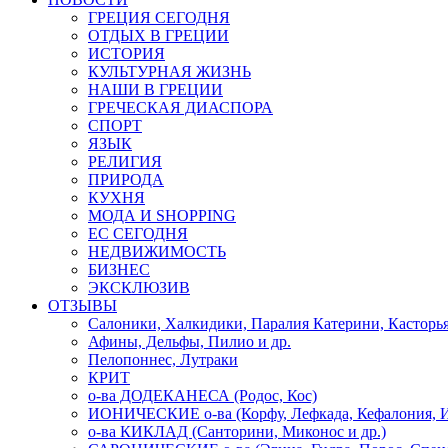
ГРЕЦИЯ СЕГОДНЯ
ОТДЫХ В ГРЕЦИИ
ИСТОРИЯ
КУЛЬТУРНАЯ ЖИЗНЬ
НАШИ В ГРЕЦИИ
ГРЕЧЕСКАЯ ДИАСПОРА
СПОРТ
ЯЗЫК
РЕЛИГИЯ
ПРИРОДА
КУХНЯ
МОДА И SHOPPING
ЕС СЕГОДНЯ
НЕДВИЖИМОСТЬ
БИЗНЕС
ЭКСКЛЮЗИВ
ОТЗЫВЫ
Салоники, Халкидики, Паралия Катерини, Касторь
Афины, Дельфы, Пилио и др.
Пелопоннес, Лутраки
КРИТ
о-ва ДОДЕКАНЕСА (Родос, Кос)
ИОНИЧЕСКИЕ о-ва (Корфу, Лефкада, Кефалония, И
о-ва КИКЛАД (Санторини, Миконос и др.)