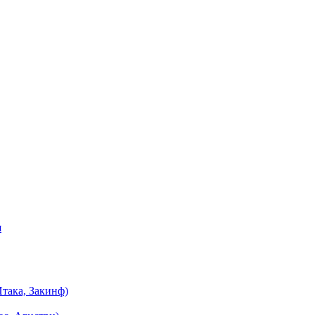
я
така, Закинф)