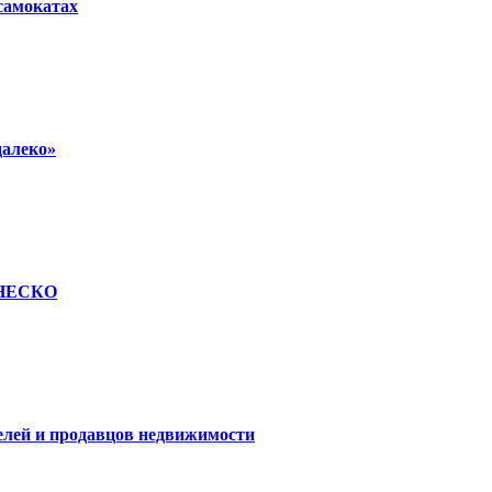
осамокатах
далеко»
 ЮНЕСКО
елей и продавцов недвижимости