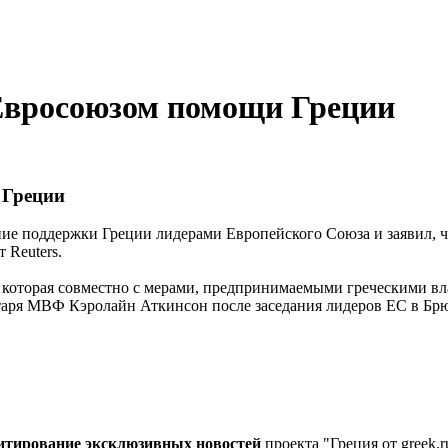
Евросоюзом помощи Греции
 Греции
е поддержки Греции лидерами Европейского Союза и заявил, ч
 Reuters.
которая совместно с мерами, предпринимаемыми греческими вла
кретаря МВФ Кэролайн Аткинсон после заседания лидеров ЕС в Брю
цитирование эксклюзивных новостей
проекта "Греция от greek.r