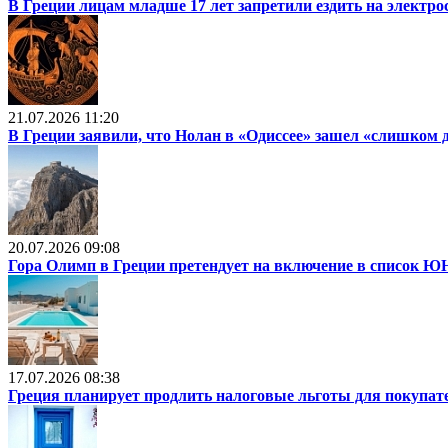
В Греции лицам младше 17 лет запретили ездить на электр
21.07.2026 11:20
В Греции заявили, что Нолан в «Одиссее» зашел «слишком 
20.07.2026 09:08
Гора Олимп в Греции претендует на включение в список
17.07.2026 08:38
Греция планирует продлить налоговые льготы для покупат