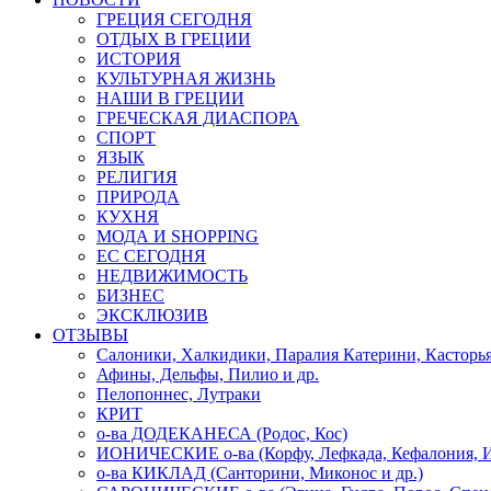
ГРЕЦИЯ СЕГОДНЯ
ОТДЫХ В ГРЕЦИИ
ИСТОРИЯ
КУЛЬТУРНАЯ ЖИЗНЬ
НАШИ В ГРЕЦИИ
ГРЕЧЕСКАЯ ДИАСПОРА
СПОРТ
ЯЗЫК
РЕЛИГИЯ
ПРИРОДА
КУХНЯ
МОДА И SHOPPING
ЕС СЕГОДНЯ
НЕДВИЖИМОСТЬ
БИЗНЕС
ЭКСКЛЮЗИВ
ОТЗЫВЫ
Салоники, Халкидики, Паралия Катерини, Касторь
Афины, Дельфы, Пилио и др.
Пелопоннес, Лутраки
КРИТ
о-ва ДОДЕКАНЕСА (Родос, Кос)
ИОНИЧЕСКИЕ о-ва (Корфу, Лефкада, Кефалония, И
о-ва КИКЛАД (Санторини, Миконос и др.)