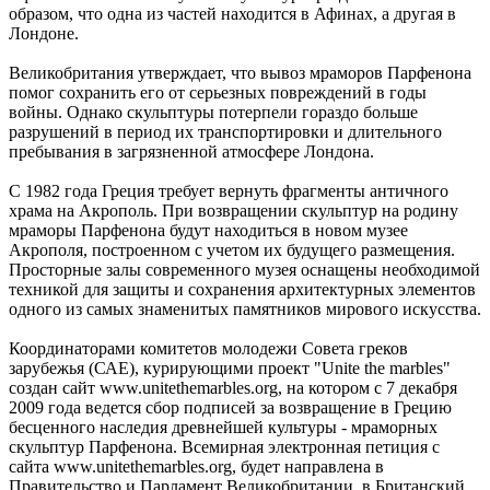
образом, что одна из частей находится в Афинах, а другая в
Лондоне.
Великобритания утверждает, что вывоз мраморов Парфенона
помог сохранить его от серьезных повреждений в годы
войны. Однако скульптуры потерпели гораздо больше
разрушений в период их транспортировки и длительного
пребывания в загрязненной атмосфере Лондона.
С 1982 года Греция требует вернуть фрагменты античного
храма на Акрополь. При возвращении скульптур на родину
мраморы Парфенона будут находиться в новом музее
Акрополя, построенном с учетом их будущего размещения.
Просторные залы современного музея оснащены необходимой
техникой для защиты и сохранения архитектурных элементов
одного из самых знаменитых памятников мирового искусства.
Координаторами комитетов молодежи Совета греков
зарубежья (САЕ), курирующими проект "Unite the marbles"
создан сайт www.unitethemarbles.org, на котором с 7 декабря
2009 года ведется сбор подписей за возвращение в Грецию
бесценного наследия древнейшей культуры - мраморных
скульптур Парфенона. Всемирная электронная петиция с
сайта www.unitethemarbles.org, будет направлена в
Правительство и Парламент Великобритании, в Британский