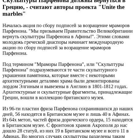
Скульптуры Парфенона должны вернуться в
Грецию, - считают авторы проекта "Unite the
marbles"
Началась акция по сбору подписей за возращение мраморов
Парфенона. "Мы призываем Правительство Великобритании
вернуть скульптуры Парфенона в Афины!". Этими словами
молодежь греческой диаспоры начинает международную
акцию по сбору подписей за возращение мраморов
Парфенона.
Под термином "Мраморы Парфенона", или "Скульптуры
Парфенона" подразумеваются те части скульптурного
украшения памятника, которые вместе с некоторыми
архитектурными деталями храма были демонтированы
лордом Элгиным и вывезены в Англию в 1801-1812 годах.
Архитектурные и скульптурные фрагменты, принадлежащие
Греции, вошли в коллекцию британского музея.
Из 96-ти пластин фриза Парфенона сохранившихся до наших
дней, 56 находятся в Британском музее и лишь 40 в Афинах.
Из 64х метоп, частей фриза дорического ордера, 15 находятся
в Британском музее. С фронтонов храмов Акрополя до нас
дошло 28 статуй, из них 19 в Британском музее и всего 11 в
Афинах. Во многих случаях скульптуры разделены таким