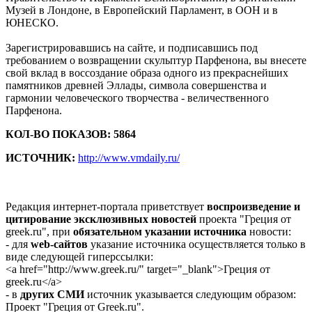
Музей в Лондоне, в Европейский Парламент, в ООН и в
ЮНЕСКО.
Зарегистрировавшись на сайте, и подписавшись под
требованием о возвращении скульптур Парфенона, вы внесете
свой вклад в воссоздание образа одного из прекраснейших
памятников древней Эллады, символа совершенства и
гармонии человеческого творчества - величественного
Парфенона.
КОЛ-ВО ПОКАЗОВ: 5864
ИСТОЧНИК:
http://www.vmdaily.ru/
Редакция интернет-портала приветствует
воспроизведение и
цитирование эксклюзивных новостей
проекта "Греция от
greek.ru", при
обязательном указании источника
новости:
- для
web-сайтов
указание источника осуществляется только в
виде следующей гиперссылки:
<a href="http://www.greek.ru/" target="_blank">Греция от
greek.ru</a>
- в
других СМИ
источник указывается следующим образом:
Проект "Греция от Greek.ru".