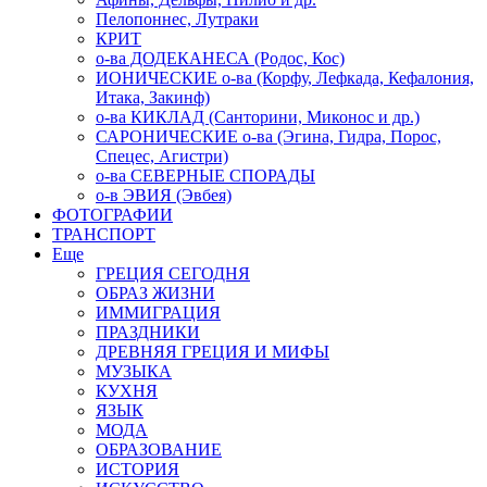
Пелопоннес, Лутраки
КРИТ
о-ва ДОДЕКАНЕСА (Родос, Кос)
ИОНИЧЕСКИЕ о-ва (Корфу, Лефкада, Кефалония,
Итака, Закинф)
о-ва КИКЛАД (Санторини, Миконос и др.)
САРОНИЧЕСКИЕ о-ва (Эгина, Гидра, Порос,
Спецес, Агистри)
о-ва СЕВЕРНЫЕ СПОРАДЫ
о-в ЭВИЯ (Эвбея)
ФОТОГРАФИИ
ТРАНСПОРТ
Еще
ГРЕЦИЯ СЕГОДНЯ
ОБРАЗ ЖИЗНИ
ИММИГРАЦИЯ
ПРАЗДНИКИ
ДРЕВНЯЯ ГРЕЦИЯ И МИФЫ
МУЗЫКА
КУХНЯ
ЯЗЫК
МОДА
ОБРАЗОВАНИЕ
ИСТОРИЯ