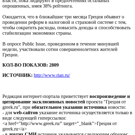
власти, пока лидируют в предпочтениях остальных
опрошенных, имея 38% рейтинга.
Ожидается, что в ближайшие три месяца Греция объявит о
проведении реформ в налоговой и страховой системе с тем,
чтобы сократить расходы, повысить доходы и способствовать
стабилизации экономики страны.
В опросе Public Issue, проведенном в течение минувшей
недели, участвовали сотни совершеннолетних жителей
Греции.
КОЛ-ВО ПОКАЗОВ: 2809
ИСТОЧНИК:
http://www.rian.ru/
Редакция интернет-портала приветствует
воспроизведение и
цитирование эксклюзивных новостей
проекта "Греция от
greek.ru", при
обязательном указании источника
новости:
- для
web-сайтов
указание источника осуществляется только в
виде следующей гиперссылки:
<a href="http://www.greek.ru/" target="_blank">Греция от
greek.ru</a>
- в
других СМИ
источник указывается следующим образом: