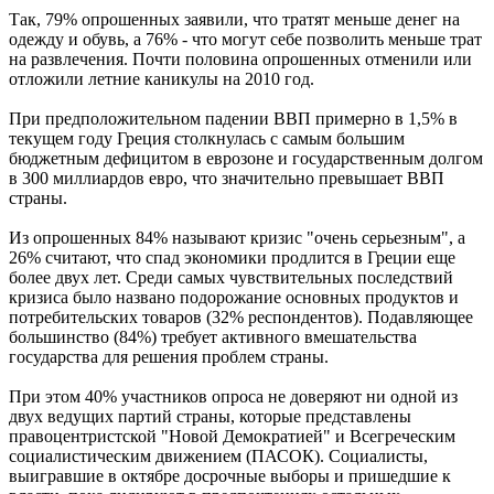
Так, 79% опрошенных заявили, что тратят меньше денег на
одежду и обувь, а 76% - что могут себе позволить меньше трат
на развлечения. Почти половина опрошенных отменили или
отложили летние каникулы на 2010 год.
При предположительном падении ВВП примерно в 1,5% в
текущем году Греция столкнулась с самым большим
бюджетным дефицитом в еврозоне и государственным долгом
в 300 миллиардов евро, что значительно превышает ВВП
страны.
Из опрошенных 84% называют кризис "очень серьезным", а
26% считают, что спад экономики продлится в Греции еще
более двух лет. Среди самых чувствительных последствий
кризиса было названо подорожание основных продуктов и
потребительских товаров (32% респондентов). Подавляющее
большинство (84%) требует активного вмешательства
государства для решения проблем страны.
При этом 40% участников опроса не доверяют ни одной из
двух ведущих партий страны, которые представлены
правоцентристской "Новой Демократией" и Всегреческим
социалистическим движением (ПАСОК). Социалисты,
выигравшие в октябре досрочные выборы и пришедшие к