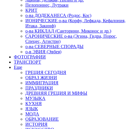
Пелопоннес, Лутраки
КРИТ
о-ва ДОДЕКАНЕСА (Родос, Кос)
ИОНИЧЕСКИЕ о-ва (Корфу, Лефкада, Кефалония,
Итака, Закинф)
о-ва КИКЛАД (Санторини, Миконос и др.)
САРОНИЧЕСКИЕ о-ва (Эгина, Гидра, Порос,
Спецес, Агистри)
о-ва СЕВЕРНЫЕ СПОРАДЫ
о-в ЭВИЯ (Эвбея)
ФОТОГРАФИИ
ТРАНСПОРТ
Еще
ГРЕЦИЯ СЕГОДНЯ
ОБРАЗ ЖИЗНИ
ИММИГРАЦИЯ
ПРАЗДНИКИ
ДРЕВНЯЯ ГРЕЦИЯ И МИФЫ
МУЗЫКА
КУХНЯ
ЯЗЫК
МОДА
ОБРАЗОВАНИЕ
ИСТОРИЯ