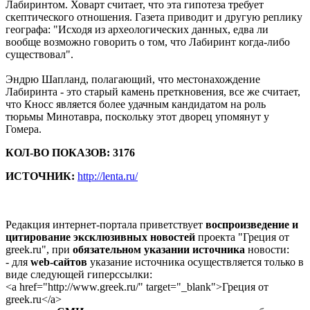
Лабиринтом. Ховарт считает, что эта гипотеза требует
скептического отношения. Газета приводит и другую реплику
географа: "Исходя из археологических данных, едва ли
вообще возможно говорить о том, что Лабиринт когда-либо
существовал".
Эндрю Шапланд, полагающий, что местонахождение
Лабиринта - это старый камень преткновения, все же считает,
что Кносс является более удачным кандидатом на роль
тюрьмы Минотавра, поскольку этот дворец упомянут у
Гомера.
КОЛ-ВО ПОКАЗОВ: 3176
ИСТОЧНИК:
http://lenta.ru/
Редакция интернет-портала приветствует
воспроизведение и
цитирование эксклюзивных новостей
проекта "Греция от
greek.ru", при
обязательном указании источника
новости:
- для
web-сайтов
указание источника осуществляется только в
виде следующей гиперссылки:
<a href="http://www.greek.ru/" target="_blank">Греция от
greek.ru</a>