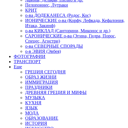
Пелопоннес, Лутраки
КРИТ
о-ва ДОДЕКАНЕСА (Родос, Кос)
ИОНИЧЕСКИЕ о-ва (Корфу, Лефкада, Кефалония,
Итака, Закинф)
о-ва КИКЛАД (Санторини, Миконос и др.)
САРОНИЧЕСКИЕ о-ва (Эгина, Гидра, Порос,
Спецес, Агистри)
о-ва СЕВЕРНЫЕ СПОРАДЫ
о-в ЭВИЯ (Эвбея)
ФОТОГРАФИИ
ТРАНСПОРТ
Еще
ГРЕЦИЯ СЕГОДНЯ
ОБРАЗ ЖИЗНИ
ИММИГРАЦИЯ
ПРАЗДНИКИ
ДРЕВНЯЯ ГРЕЦИЯ И МИФЫ
МУЗЫКА
КУХНЯ
ЯЗЫК
МОДА
ОБРАЗОВАНИЕ
ИСТОРИЯ