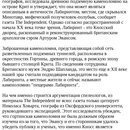
географов, исследовала древнюю подземную каменоломню на
острове Крит и утверждает, что она может являться
описанным в античности Лабиринтом, местом, где скрывался
Минотавр, мифический получеловек-полубык, сообщает
газета The Independent. Однако согласно распространенной с
начала XX века точке зрения, Лабиринт - это Кносский
дворец, раскопанный и реконструированный британским
археологом сэром Артуром Эвансом.
Заброшенная каменоломня, представляющая собой сеть
разветвленных подземных туннелей, расположена в
окрестностях Гортины, древнего города, в римскую эпоху
бывшего столицей Крита. По сведениям сотрудника
Британского музея Эндрю Шапланда, это место еще в XII веке
нашей эры считали подходящим кандидатом на роль
Лабиринта, а местные жители и сейчас называют
каменоломню "пещерами Лабиринта".
На чем именно строится аргументация спелеологов, из
материала The Independent не ясно: газета только цитирует
Николаса Ховарта, географа из Оксфордского университета,
руководившего экспедицией. Этот исследователь убежден,
что гортинская каменоломня не была должным образом
изучена из-за того, что Эвансу и его сторонникам удалось
убедить публику и ученых, что именно Кносс является