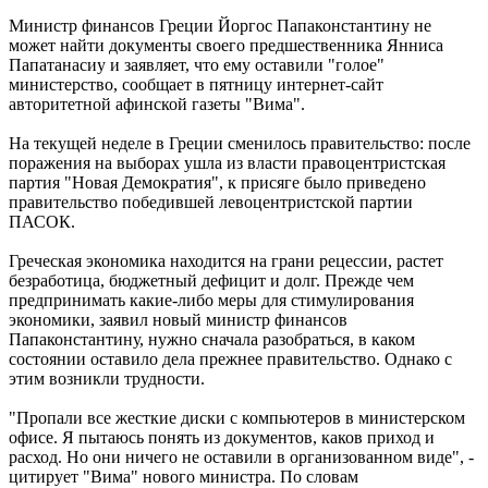
Министр финансов Греции Йоргос Папаконстантину не
может найти документы своего предшественника Янниса
Папатанасиу и заявляет, что ему оставили "голое"
министерство, сообщает в пятницу интернет-сайт
авторитетной афинской газеты "Вима".
На текущей неделе в Греции сменилось правительство: после
поражения на выборах ушла из власти правоцентристская
партия "Новая Демократия", к присяге было приведено
правительство победившей левоцентристской партии
ПАСОК.
Греческая экономика находится на грани рецессии, растет
безработица, бюджетный дефицит и долг. Прежде чем
предпринимать какие-либо меры для стимулирования
экономики, заявил новый министр финансов
Папаконстантину, нужно сначала разобраться, в каком
состоянии оставило дела прежнее правительство. Однако с
этим возникли трудности.
"Пропали все жесткие диски с компьютеров в министерском
офисе. Я пытаюсь понять из документов, каков приход и
расход. Но они ничего не оставили в организованном виде", -
цитирует "Вима" нового министра. По словам