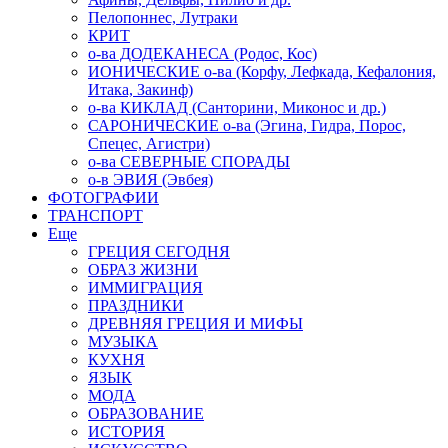
Пелопоннес, Лутраки
КРИТ
о-ва ДОДЕКАНЕСА (Родос, Кос)
ИОНИЧЕСКИЕ о-ва (Корфу, Лефкада, Кефалония,
Итака, Закинф)
о-ва КИКЛАД (Санторини, Миконос и др.)
САРОНИЧЕСКИЕ о-ва (Эгина, Гидра, Порос,
Спецес, Агистри)
о-ва СЕВЕРНЫЕ СПОРАДЫ
о-в ЭВИЯ (Эвбея)
ФОТОГРАФИИ
ТРАНСПОРТ
Еще
ГРЕЦИЯ СЕГОДНЯ
ОБРАЗ ЖИЗНИ
ИММИГРАЦИЯ
ПРАЗДНИКИ
ДРЕВНЯЯ ГРЕЦИЯ И МИФЫ
МУЗЫКА
КУХНЯ
ЯЗЫК
МОДА
ОБРАЗОВАНИЕ
ИСТОРИЯ