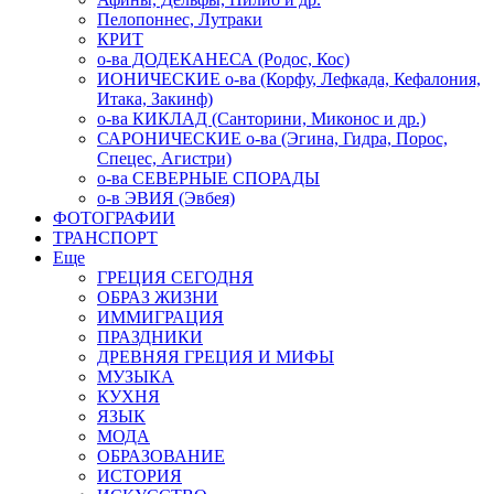
Пелопоннес, Лутраки
КРИТ
о-ва ДОДЕКАНЕСА (Родос, Кос)
ИОНИЧЕСКИЕ о-ва (Корфу, Лефкада, Кефалония,
Итака, Закинф)
о-ва КИКЛАД (Санторини, Миконос и др.)
САРОНИЧЕСКИЕ о-ва (Эгина, Гидра, Порос,
Спецес, Агистри)
о-ва СЕВЕРНЫЕ СПОРАДЫ
о-в ЭВИЯ (Эвбея)
ФОТОГРАФИИ
ТРАНСПОРТ
Еще
ГРЕЦИЯ СЕГОДНЯ
ОБРАЗ ЖИЗНИ
ИММИГРАЦИЯ
ПРАЗДНИКИ
ДРЕВНЯЯ ГРЕЦИЯ И МИФЫ
МУЗЫКА
КУХНЯ
ЯЗЫК
МОДА
ОБРАЗОВАНИЕ
ИСТОРИЯ