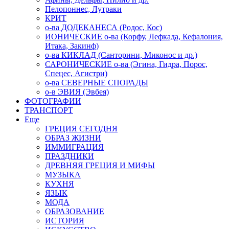
Пелопоннес, Лутраки
КРИТ
о-ва ДОДЕКАНЕСА (Родос, Кос)
ИОНИЧЕСКИЕ о-ва (Корфу, Лефкада, Кефалония,
Итака, Закинф)
о-ва КИКЛАД (Санторини, Миконос и др.)
САРОНИЧЕСКИЕ о-ва (Эгина, Гидра, Порос,
Спецес, Агистри)
о-ва СЕВЕРНЫЕ СПОРАДЫ
о-в ЭВИЯ (Эвбея)
ФОТОГРАФИИ
ТРАНСПОРТ
Еще
ГРЕЦИЯ СЕГОДНЯ
ОБРАЗ ЖИЗНИ
ИММИГРАЦИЯ
ПРАЗДНИКИ
ДРЕВНЯЯ ГРЕЦИЯ И МИФЫ
МУЗЫКА
КУХНЯ
ЯЗЫК
МОДА
ОБРАЗОВАНИЕ
ИСТОРИЯ