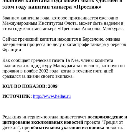
Званием капитана года может быть удостоен в
этом году капитан танкера «Престиж»
Званием капитана года, которое присваивается ежегодно
Международным Институтом Флота, может быть наделен в
этом году капитан танкера «Престиж» Апосолос Манкурас.
Сейчас греческий капитан находится в Барселоне, ожидая
завершения процесса по делу о катастрофе танкера у берегов
Франции.
Как сообщает греческая газета Ta Nea, члены комитета
выдвинули кандидатуру Манкураса за смелость, которую он
проявил в ноябре 2002 года, когда в течение пяти дней
сражался за жизни своего экипажа.
КОЛ-ВО ПОКАЗОВ: 2099
ИСТОЧНИК:
http://www.hellas.ru
Редакция интернет-портала приветствует
воспроизведение и
цитирование эксклюзивных новостей
проекта "Греция от
greek.ru", при
обязательном указании источника
новости: