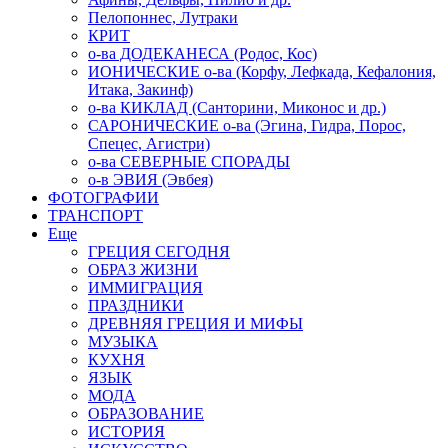
Пелопоннес, Лутраки
КРИТ
о-ва ДОДЕКАНЕСА (Родос, Кос)
ИОНИЧЕСКИЕ о-ва (Корфу, Лефкада, Кефалония,
Итака, Закинф)
о-ва КИКЛАД (Санторини, Миконос и др.)
САРОНИЧЕСКИЕ о-ва (Эгина, Гидра, Порос,
Спецес, Агистри)
о-ва СЕВЕРНЫЕ СПОРАДЫ
о-в ЭВИЯ (Эвбея)
ФОТОГРАФИИ
ТРАНСПОРТ
Еще
ГРЕЦИЯ СЕГОДНЯ
ОБРАЗ ЖИЗНИ
ИММИГРАЦИЯ
ПРАЗДНИКИ
ДРЕВНЯЯ ГРЕЦИЯ И МИФЫ
МУЗЫКА
КУХНЯ
ЯЗЫК
МОДА
ОБРАЗОВАНИЕ
ИСТОРИЯ