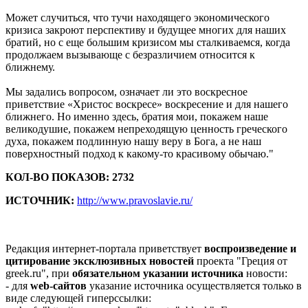
Может случиться, что тучи находящего экономического
кризиса закроют перспективу и будущее многих для наших
братий, но с еще большим кризисом мы сталкиваемся, когда
продолжаем вызывающе с безразличием относится к
ближнему.
Мы задались вопросом, означает ли это воскресное
приветствие «Христос воскресе» воскресение и для нашего
ближнего. Но именно здесь, братия мои, покажем наше
великодушие, покажем непреходящую ценность греческого
духа, покажем подлинную нашу веру в Бога, а не наш
поверхностный подход к какому-то красивому обычаю."
КОЛ-ВО ПОКАЗОВ: 2732
ИСТОЧНИК:
http://www.pravoslavie.ru/
Редакция интернет-портала приветствует
воспроизведение и
цитирование эксклюзивных новостей
проекта "Греция от
greek.ru", при
обязательном указании источника
новости:
- для
web-сайтов
указание источника осуществляется только в
виде следующей гиперссылки: