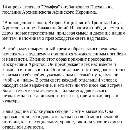
14 апреля агентсво "Ромфеа" опубликовало Пасхальное
послание Архиепископа Афинского Иеронима.
"Воплощенное Слово, Второе Лицо Святой Троицы, Иисус
Христос, - пишет Блаженнейший Иероним - победил смерть,
даруя новые перспективы, придавая смысл и дыхание нашим
мечтам, напоминая о превосходстве света над тьмой.
В этой тьме, помраченный грехом образ всякого человека
изменяется к худшему и становится тождественным погибели
и ненависти. Именно этот образ приходит преобразить
Воскресший Христос. Он преображает всех нас вместе и
каждого в отдельности. Он приглашает нас преодолеть стены
эгоизма и себялюбия, указывая нам светлый путь, путь не
«мой», а «наш». В этом свете каждый отдельный человек
находит свое выражение, и это есть ни что иное как встреча
Бога с тем, что мы делаем для ближнего, для всякого
незнакомца в независимости от языка, цвета кожи, веры и
культуры.
Наша родина столкнулась сегодня с этим вызовом. Она
призвана привести доказательства из своей многовековой
истории, как на социальном уровне, так и на уровне семьи и
отдельной личности.