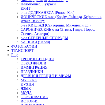
Пелопоннес, Лутраки
КРИТ
о-ва ДОДЕКАНЕСА (Родос, Кос)
ИОНИЧЕСКИЕ о-ва (Корфу, Лефкада, Кефалония,
Итака, Закинф)
о-ва КИКЛАД (Санторини, Миконос и др.)
САРОНИЧЕСКИЕ о-ва (Эгина, Гидра, Порос,
Спецес, Агистри)
о-ва СЕВЕРНЫЕ СПОРАДЫ
о-в ЭВИЯ (Эвбея)
ФОТОГРАФИИ
ТРАНСПОРТ
Еще
ГРЕЦИЯ СЕГОДНЯ
ОБРАЗ ЖИЗНИ
ИММИГРАЦИЯ
ПРАЗДНИКИ
ДРЕВНЯЯ ГРЕЦИЯ И МИФЫ
МУЗЫКА
КУХНЯ
ЯЗЫК
МОДА
ОБРАЗОВАНИЕ
ИСТОРИЯ