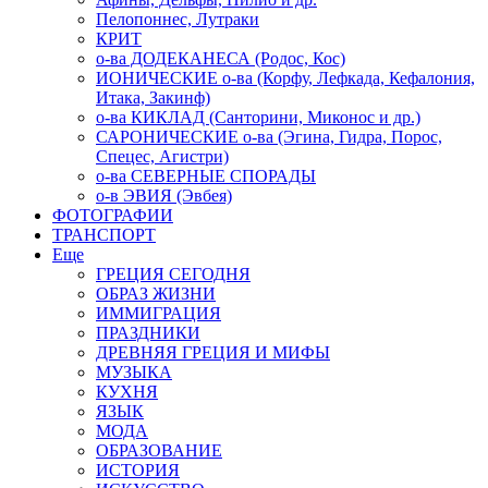
Пелопоннес, Лутраки
КРИТ
о-ва ДОДЕКАНЕСА (Родос, Кос)
ИОНИЧЕСКИЕ о-ва (Корфу, Лефкада, Кефалония,
Итака, Закинф)
о-ва КИКЛАД (Санторини, Миконос и др.)
САРОНИЧЕСКИЕ о-ва (Эгина, Гидра, Порос,
Спецес, Агистри)
о-ва СЕВЕРНЫЕ СПОРАДЫ
о-в ЭВИЯ (Эвбея)
ФОТОГРАФИИ
ТРАНСПОРТ
Еще
ГРЕЦИЯ СЕГОДНЯ
ОБРАЗ ЖИЗНИ
ИММИГРАЦИЯ
ПРАЗДНИКИ
ДРЕВНЯЯ ГРЕЦИЯ И МИФЫ
МУЗЫКА
КУХНЯ
ЯЗЫК
МОДА
ОБРАЗОВАНИЕ
ИСТОРИЯ