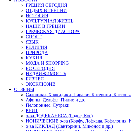
ГРЕЦИЯ СЕГОДНЯ
ОТДЫХ В ГРЕЦИИ
ИСТОРИЯ
КУЛЬТУРНАЯ ЖИЗНЬ
НАШИ В ГРЕЦИИ
ГРЕЧЕСКАЯ ДИАСПОРА
СПОРТ
ЯЗЫК
РЕЛИГИЯ
ПРИРОДА
КУХНЯ
МОДА И SHOPPING
ЕС СЕГОДНЯ
НЕДВИЖИМОСТЬ
БИЗНЕС
ЭКСКЛЮЗИВ
ОТЗЫВЫ
Салоники, Халкидики, Паралия Катерини, Касторь
Афины, Дельфы, Пилио и др.
Пелопоннес, Лутраки
КРИТ
о-ва ДОДЕКАНЕСА (Родос, Кос)
ИОНИЧЕСКИЕ о-ва (Корфу, Лефкада, Кефалония, И
о-ва КИКЛАД (Санторини, Миконос и др.)