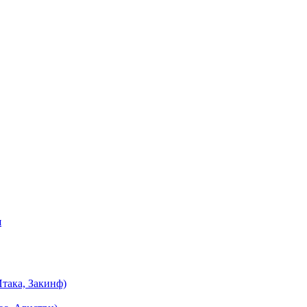
я
така, Закинф)